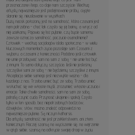
przeznaczone i tego, co daje nam szczęście. Według
artysty najważniejsze jest podejmowanie próby, ciągłe
staranie się, nieustawanie w wysiłkach.
Duży nacisk położony jest na samotność, która czasami jest
nam potrzebna - choć tak często się jej boimy, a wręcz od
niej uciekamy. Pojawia się też pytanie, czy bycie samemu
zawsze oznacza samotność, poczucie osamotnienia?
Człowiek - według socjologów istota społeczna - w wielu
kluczowych momentach życia pozostaje sam. Czasami z
wyboru, a czasami z konieczności. Podobno jeśli człowiek
nie umie przebywać sam na sam z sobą - nie umie też być
z innymi. To samo dotyczy szczęścia. Jeśli nie jesteśmy
szczęśliwi sami ze sobą - nie będziemy szczęśliwi z innymi.
Akceptacja siebie samego jest niezwykle ważna - dla
każdego z nas. Trzeba umieć być ze sobą. Trzeba umieć
wsłuchać się we własne myśli, zrozumieć własne uczucia i
emocje. Takie chwile samotności, sam na sam ze sobą,
potrafią czynić cuda. Przynosić ukojenie i spokój. Często
tylko w ten sposób, bez niepotrzebnych bodźców,
dźwięków, słów, można znaleźć odpowiedzi na
najwazniejsze pytania. Są niczym katharsis.
Dla artysty samotność nie jest przekleństwem, ani złem
koniecznym. Raczej szansą na wyciszenie się, na wejrzenie
w głąb siebie, szansą na odkrycie swojej drogi w życiu.