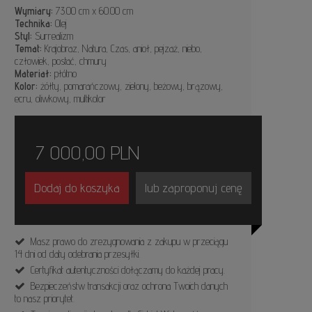
Wymiary:
73.00 cm x 60.00 cm
Technika:
Olej
Styl:
Surrealizm
Temat:
Krajobraz, Natura, Czas, anioł, pejzaż, niebo,
człowiek, postać, chmury
Materiał:
płótno
Kolor:
żółty, pomarańczowy, zielony, beżowy, brązowy,
ecru, oliwkowy, multikolor
7 000,00
PLN
Dodaj do koszyka
lub zaproponuj cenę
Masz prawo do zrezygnowania z zakupu w przeciągu
14 dni od daty odebrania przesyłki.
Certyfikat autentyczności dołączamy do każdej pracy.
Bezpieczeństw transakcji oraz ochrona Twoich danych
to nasz priorytet.