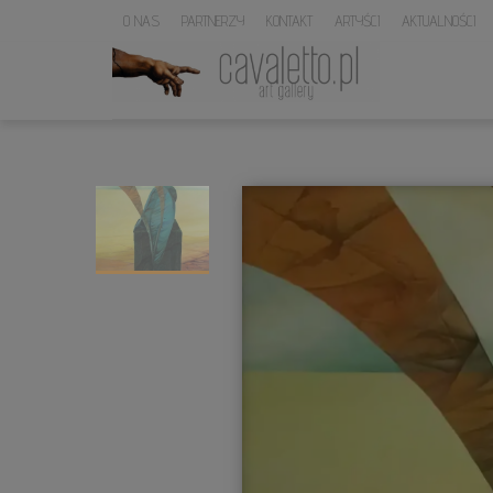
O NAS
PARTNERZY
KONTAKT
ARTYŚCI
AKTUALNOŚCI
LOGO
SERWISU