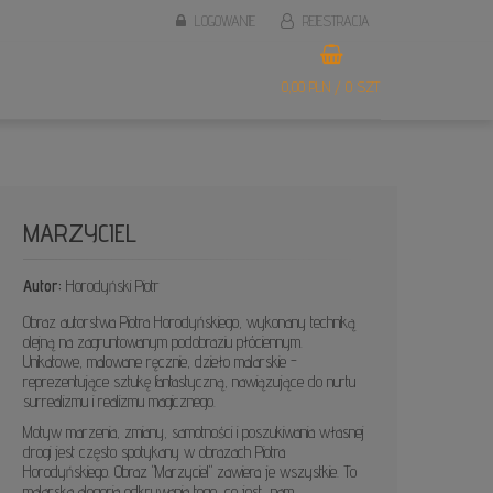
LOGOWANIE
REJESTRACJA
0,00 PLN / 0 SZT.
MARZYCIEL
Autor:
Horodyński Piotr
Obraz autorstwa Piotra Horodyńskiego, wykonany techniką
olejną na zagruntowanym podobraziu płóciennym.
Unikatowe, malowane ręcznie, dzieło malarskie -
reprezentujące sztukę fantastyczną, nawiązujące do nurtu
surrealizmu i realizmu magicznego.
Motyw marzenia, zmiany, samotności i poszukiwania własnej
drogi jest często spotykany w obrazach Piotra
Horodyńskiego. Obraz "Marzyciel" zawiera je wszystkie. To
malarska alegoria odkrywania tego, co jest nam