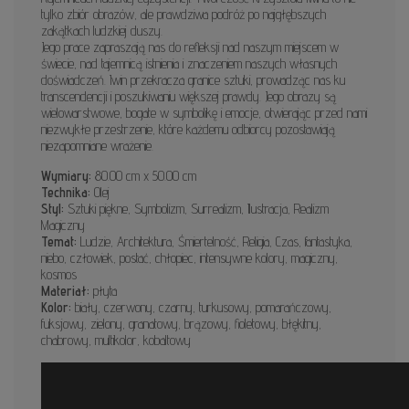
tylko zbiór obrazów, ale prawdziwa podróż po najgłębszych
zakątkach ludzkiej duszy.
Jego prace zapraszają nas do refleksji nad naszym miejscem w
świecie, nad tajemnicą istnienia i znaczeniem naszych własnych
doświadczeń. Iwin przekracza granice sztuki, prowadząc nas ku
transcendencji i poszukiwaniu większej prawdy. Jego obrazy są
wielowarstwowe, bogate w symbolikę i emocje, otwierając przed nami
niezwykłe przestrzenie, które każdemu odbiorcy pozostawiają
niezapomniane wrażenie.
Wymiary:
80.00 cm x 50.00 cm
Technika:
Olej
Styl:
Sztuki piękne, Symbolizm, Surrealizm, Ilustracja, Realizm
Magiczny
Temat:
Ludzie, Architektura, Śmiertelność, Religia, Czas, fantastyka,
niebo, człowiek, postać, chłopiec, intensywne kolory, magiczny,
kosmos
Materiał:
płyta
Kolor:
biały, czerwony, czarny, turkusowy, pomarańczowy,
fuksjowy, zielony, granatowy, brązowy, fioletowy, błękitny,
chabrowy, multikolor, kobaltowy