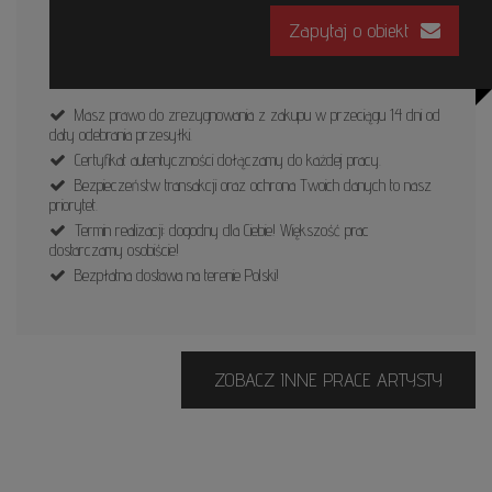
Zapytaj o obiekt
Masz prawo do zrezygnowania z zakupu w przeciągu 14 dni od
daty odebrania przesyłki.
Certyfikat autentyczności dołączamy do każdej pracy.
Bezpieczeństw transakcji oraz ochrona Twoich danych to nasz
priorytet.
Termin realizacji: dogodny dla Ciebie! Większość prac
dostarczamy osobiście!
Bezpłatna dostawa na terenie Polski!
ZOBACZ INNE PRACE ARTYSTY