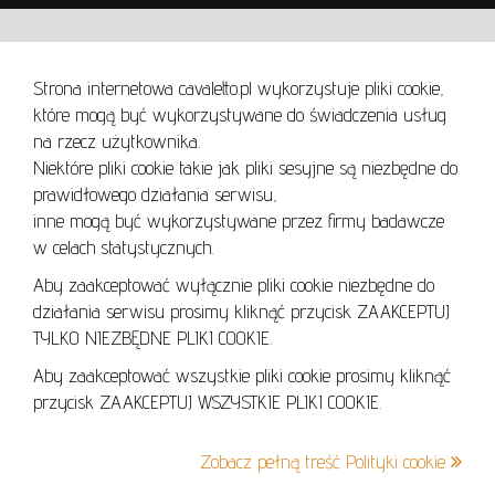
WARUNKI UŻYTKOWANIA
Strona internetowa cavaletto.pl wykorzystuje pliki cookie,
REGULAMIN
które mogą być wykorzystywane do świadczenia usług
REGULAMIN AUKCJI
na rzecz użytkownika.
Niektóre pliki cookie takie jak pliki sesyjne są niezbędne do
POLITYKA PRYWATNOŚCI
prawidłowego działania serwisu,
POLITYKA COOKIES
inne mogą być wykorzystywane przez firmy badawcze
w celach statystycznych.
Aby zaakceptować wyłącznie pliki cookie niezbędne do
działania serwisu prosimy kliknąć przycisk ZAAKCEPTUJ
Lo
TYLKO NIEZBĘDNE PLIKI COOKIE.
se
Aby zaakceptować wszystkie pliki cookie prosimy kliknąć
przycisk ZAAKCEPTUJ WSZYSTKIE PLIKI COOKIE.
+48 605 240 157
Zobacz pełną treść Polityki cookie