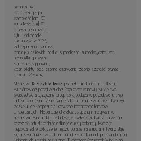
technika: olej,
podobrazie: płyta,
szerokość [cm]: 50,
wysokość [cm]: 80,
oprawa: nieoprawione,
tytuł: Melancholia,
rok powstania: 2023,
zabezpieczenie: werniks,
tematyka: człowiek, postać, symboliczne, surrealistyczne, sen,
marionetki, groteska,
sygnatura: sygnowany,
kolor: błękity, biele, czernie, czerwienie, zielenie, szarości, oranże,
turkusy, żółcienie,
Malarstwo
Krzysztofa Iwina
jest pełne mistycyzmu, refleksji i
wyrafinowanej poezji wizualnej. Jego prace stanowią wyjątkowe
świadectwo artystycznej drogi, którą podąża w poszukiwaniu głębi
ludzkiego doświadczenia. Iwin eksploruje granice wyobraźni, tworząc
zaskakujące kompozycje i odważne interpretacje tematów
uniwersalnych.
Najbardziej charakterystycznym motywem w
malarstwie Iwina jest figura ludzka, a zwłaszcza twarz. To właśnie
przez nią artysta próbuje dotknąć duszy odbiorcy, tworząc
niepowtarzalne połączenie między obrazem a emocjami. Twarz staje
się przewodnikiem w podróży po odległych krainach podświadomości
i tajemnicach ludzkiej egzystencji. Twórczość Krzysztofa Iwina to nie