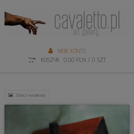
L
S
MOJE KONTO
KOSZYK: 0,00 PLN / 0 SZT.
Zobacz wizualizację