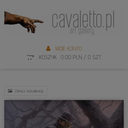
L
S
MOJE KONTO
KOSZYK: 0,00 PLN / 0 SZT.
Zobacz wizualizację