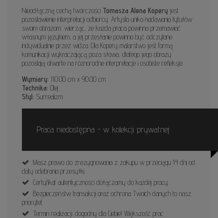
Nieodłączną cechą twórczości
Tomasza Alena Kopery
jest
pozostawienie interpretacji odbiorcy. Artysta unika nadawania tytułów
swoim obrazom, wierząc, że każda praca powinna przemawiać
własnym językiem, a jej przesłanie powinno być odczytane
indywidualnie przez widza. Dla Kopery malarstwo jest formą
komunikacji wykraczającą poza słowa, dlatego jego obrazy
pozostają otwarte na różnorodne interpretacje i osobiste refleksje.
Wymiary:
110.00 cm x 90.00 cm
Technika:
Olej
Styl:
Surrealizm
Praca niedostępna - w kolekcji prywatnej
Masz prawo do zrezygnowania z zakupu w przeciągu 14 dni od
daty odebrania przesyłki.
Certyfikat autentyczności dołączamy do każdej pracy.
Bezpieczeństw transakcji oraz ochrona Twoich danych to nasz
priorytet.
Termin realizacji: dogodny dla Ciebie! Większość prac