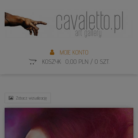
L
S
MOJE KONTO
KOSZYK: 0,00 PLN / 0 SZT.
Zobacz wizualizację