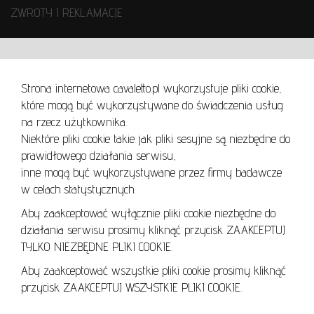
ZWROTY I REKLAMACJE
WARUNKI UŻYTKOWANIA
Strona internetowa cavaletto.pl wykorzystuje pliki cookie,
REGULAMIN
które mogą być wykorzystywane do świadczenia usług
REGULAMIN AUKCJI
na rzecz użytkownika.
Niektóre pliki cookie takie jak pliki sesyjne są niezbędne do
POLITYKA PRYWATNOŚCI
prawidłowego działania serwisu,
POLITYKA COOKIES
inne mogą być wykorzystywane przez firmy badawcze
w celach statystycznych.
Aby zaakceptować wyłącznie pliki cookie niezbędne do
działania serwisu prosimy kliknąć przycisk ZAAKCEPTUJ
Lo
TYLKO NIEZBĘDNE PLIKI COOKIE.
se
Aby zaakceptować wszystkie pliki cookie prosimy kliknąć
przycisk ZAAKCEPTUJ WSZYSTKIE PLIKI COOKIE.