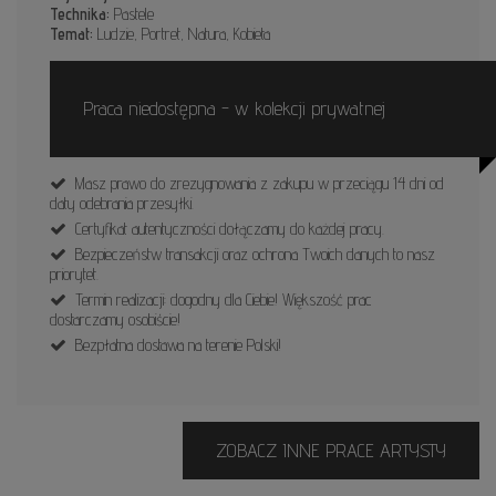
Technika:
Pastele
Temat:
Ludzie, Portret, Natura, Kobieta
Praca niedostępna - w kolekcji prywatnej
Masz prawo do zrezygnowania z zakupu w przeciągu 14 dni od
daty odebrania przesyłki.
Certyfikat autentyczności dołączamy do każdej pracy.
Bezpieczeństw transakcji oraz ochrona Twoich danych to nasz
priorytet.
Termin realizacji: dogodny dla Ciebie! Większość prac
dostarczamy osobiście!
Bezpłatna dostawa na terenie Polski!
ZOBACZ INNE PRACE ARTYSTY