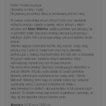
Pastel + kredka na płycie.
Oprawiony w ramę i szybę.
Dla poprawy prezentacji, obraz przedstawiany jest bez ramy.
W świecie sztuki istnieją artyści, których twórczość nieustannie
wzbudza emocje i zapada w pamięć widza. Jednym z takich
artystów jest
Adam Widełka
, wybitny pastelista specjalizujący się
w portretach kobiet. Jego prace emanują niezwykłą ekspresją i
unikalnym stylem, który przyciąga uwagę i porusza głęboko ukryte
emocje.
Widełka sięga po różnorodne techniki, aby wyrazić swoją wizję
artystyczną. Często w swojej twórczości łączy elementy
abstrakcyjne z realistycznymi portretami. Jest mistrzem w dodawaniu
fikcyjnych naderwań, zacieków i innych elementów, które
wprowadzają dynamiczny ruch do jego obrazów.
Nie można także pominąć obecności zaskakujących elementów w
pracach Widełki. Artysta często dodaje do swoich portretów
elementy dekoracyjne wykonane przez swoją żonę - Dorotę
Mielcarek-Widełkę, które mają za zadanie zaskoczyć i pobudzić
wyobraźnię widza. Często jest to biżuteria lub detale o
nieoczekiwanych kształtach, niezwykłej fakturze lub dynamicznych
kolorach. Te dodatki nadają jego pracom oryginalności i sprawiają, że
stają się one niepowtarzalnymi dziełami sztuki.
Wymiary:
62.50 cm x 79.50 cm