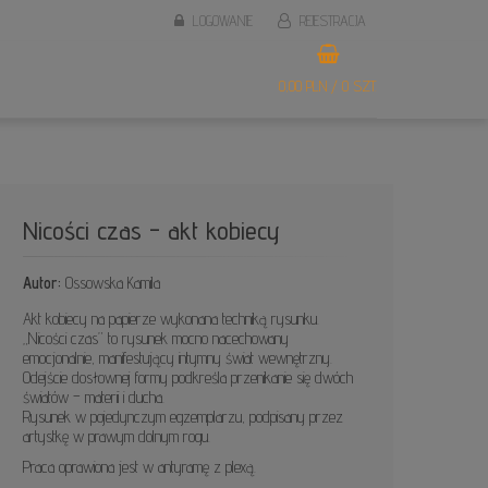
LOGOWANIE
REJESTRACJA
0,00 PLN / 0 SZT.
Nicości czas - akt kobiecy
Autor:
Ossowska Kamila
Akt kobiecy na papierze wykonana techniką rysunku.
„Nicości czas” to rysunek mocno nacechowany
emocjonalnie, manifestujący intymny świat wewnętrzny.
Odejście dosłownej formy podkreśla przenikanie się dwóch
światów – materii i ducha.
Rysunek w pojedynczym egzemplarzu, podpisany przez
artystkę w prawym dolnym rogu.
Praca oprawiona jest w antyramę z plexą.