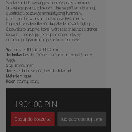
Sztuka Kamili Ossowskiej jest podróżą przez zakamarki
ludzkiej egzystencji, gdzie ciało staje się płótnem dla emocji,
a abstrakcja poszukuje minimalistycznej harmonii w
przestrzeni barw i faktur. Urodzona w 1990 roku w
Chojnicach, absolwentka łódzkiej Akademii Sztuk Pięknych,
Ossowska to artystka, której twórczość przekracza granice
konwencji, poruszając tematy samotności, obsesji,
duchowego dyskomfortu i piękna kobiecego ciała.
Wymiary:
70.00 cm x 100.00 cm
Technika:
Pastele, Ołówek, Technika mieszana, Rysunek,
Węgiel
Styl:
Impresjonizm
Temat:
Kobieta, Nagość, Ciało, Erotyka, akt
Materiał:
papier
Kolor:
czarny, szary
1 904,00
PLN
Dodaj do koszyka
lub zaproponuj cenę