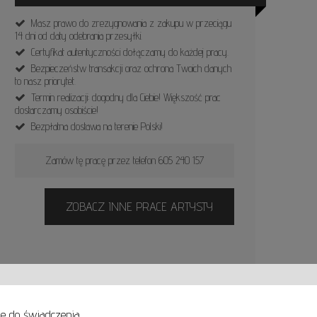
Masz prawo do zrezygnowania z zakupu w przeciągu
14 dni od daty odebrania przesyłki.
Certyfikat autentyczności dołączamy do każdej pracy.
Bezpieczeństw transakcji oraz ochrona Twoich danych
to nasz priorytet.
Termin realizacji: dogodny dla Ciebie! Większość prac
dostarczamy osobiście!
Bezpłatna dostawa na terenie Polski!
Zamów tę pracę przez telefon 605 240 157
ZOBACZ INNE PRACE ARTYSTY
ne do świadczenia