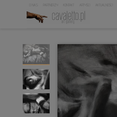
O NAS
PARTNERZY
KONTAKT
ARTYŚCI
AKTUALNOŚCI
LOGO
SERWISU