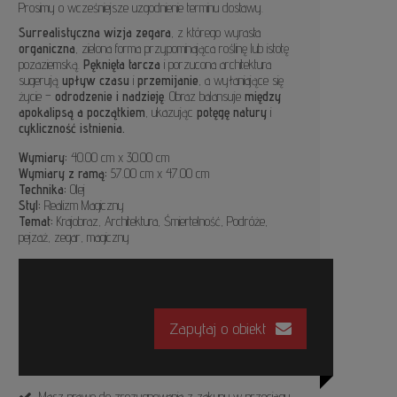
Prosimy o wcześniejsze uzgodnienie terminu dostawy.
Surrealistyczna wizja zegara
, z którego wyrasta
organiczna
, zielona forma przypominająca roślinę lub istotę
pozaziemską.
Pęknięta tarcza
i porzucona architektura
sugerują
upływ czasu
i
przemijanie
, a wyłaniające się
życie –
odrodzenie i nadzieję
. Obraz balansuje
między
apokalipsą a początkiem
, ukazując
potęgę natury
i
cykliczność istnienia.
Wymiary:
40.00 cm x 30.00 cm
Wymiary z ramą:
57.00 cm x 47.00 cm
Technika:
Olej
Styl:
Realizm Magiczny
Temat:
Krajobraz, Architektura, Śmiertelność, Podróże,
pejzaż, zegar, magiczny
Zapytaj o obiekt
Masz prawo do zrezygnowania z zakupu w przeciągu