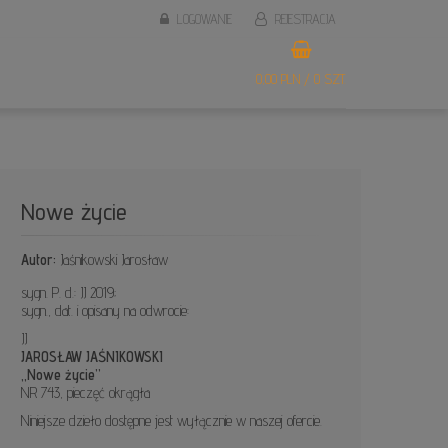
LOGOWANIE
REJESTRACJA
0,00 PLN / 0 SZT.
Nowe życie
Autor:
Jaśnikowski Jarosław
sygn. P. d.: JJ 2019;
sygn., dat. i opisany na odwrocie:
JJ
JAROSŁAW JAŚNIKOWSKI
„Nowe życie”
NR 743, pieczęć okrągła
Niniejsze dzieło dostępne jest wyłącznie w naszej ofercie.