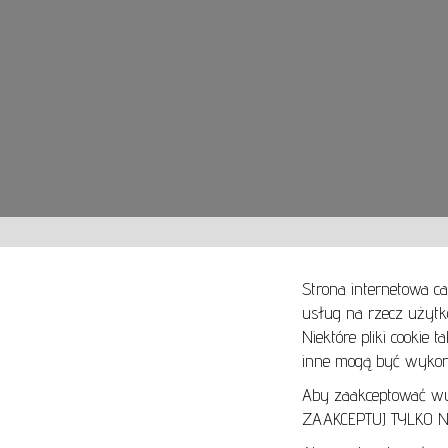
Strona internetowa ca
usług na rzecz użytk
Niektóre pliki cookie 
O NAS
SPOSOBY PŁATNOŚCI
inne mogą być wykorz
ARTYKUŁY
SPOSOBY DOSTAWY
KONTAKT
ZWROTY I REKLAMACJE
Aby zaakceptować wyłą
ZAAKCEPTUJ TYLKO NI
REGULAMIN