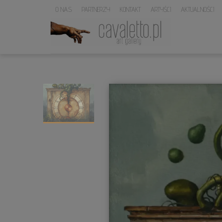
O NAS
PARTNERZY
KONTAKT
ARTYŚCI
AKTUALNOŚCI
LOGO
SERWISU