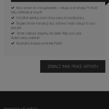
Masz prawo do zrezygnowania z zakupu w przeciągu 14 dni od
daty odebrania przesyłki.
Certyfikat autentyczności dołączamy do każdej pracy.
Bezpieczeństw transakcji oraz ochrona Twoich danych to nasz
priorytet.
Termin realizacji: dogodny dla Ciebie! Większość prac
dostarczamy osobiście!
Bezpłatna dostawa na terenie Polski!
ZOBACZ INNE PRACE ARTYSTY