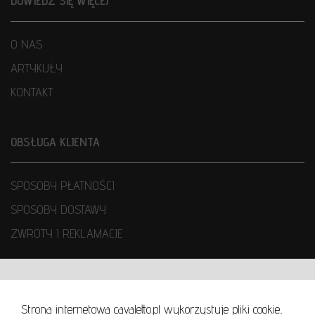
DOWIEDZ SIĘ WIĘCEJ
O NAS
ARTYKUŁY
KONTAKT
OBSŁUGA KLIENTA
SPOSOBY PŁATNOŚCI
SPOSOBY DOSTAWY
ZWROTY I REKLAMACJE
WARUNKI UŻYTKOWANIA
Strona internetowa cavaletto.pl wykorzystuje pliki cookie,