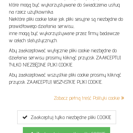
REGULAMIN
które mogą być wykorzystywane do świadczenia usług
REGULAMIN AUKCJI
na rzecz użytkownika.
Niektóre pliki cookie takie jak pliki sesyjne są niezbędne do
POLITYKA PRYWATNOŚCI
prawidłowego działania serwisu,
POLITYKA COOKIES
inne mogą być wykorzystywane przez firmy badawcze
w celach statystycznych.
Aby zaakceptować wyłącznie pliki cookie niezbędne do
działania serwisu prosimy kliknąć przycisk ZAAKCEPTUJ
Lo
TYLKO NIEZBĘDNE PLIKI COOKIE.
se
Aby zaakceptować wszystkie pliki cookie prosimy kliknąć
przycisk ZAAKCEPTUJ WSZYSTKIE PLIKI COOKIE.
+48 605 240 157
Zobacz pełną treść Polityki cookie
kontakt@cavaletto.pl
Zaakceptuj tylko niezbędne pliki COOKIE