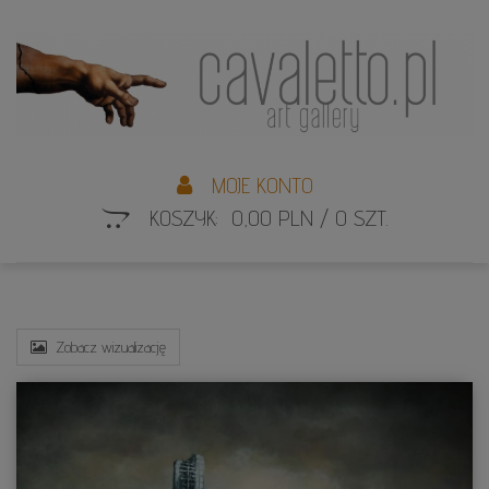
L
S
MOJE KONTO
KOSZYK: 0,00 PLN / 0 SZT.
Zobacz wizualizację