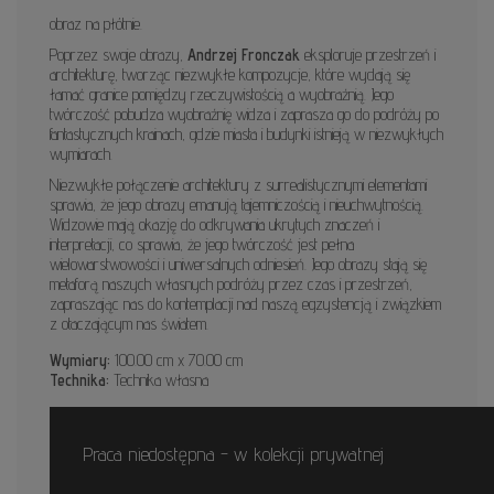
obraz na płótnie.
Poprzez swoje obrazy,
Andrzej Fronczak
eksploruje przestrzeń i
architekturę, tworząc niezwykłe kompozycje, które wydają się
łamać granice pomiędzy rzeczywistością a wyobraźnią. Jego
twórczość pobudza wyobraźnię widza i zaprasza go do podróży po
fantastycznych krainach, gdzie miasta i budynki istnieją w niezwykłych
wymiarach.
Niezwykłe połączenie architektury z surrealistycznymi elementami
sprawia, że jego obrazy emanują tajemniczością i nieuchwytnością.
Widzowie mają okazję do odkrywania ukrytych znaczeń i
interpretacji, co sprawia, że jego twórczość jest pełna
wielowarstwowości i uniwersalnych odniesień. Jego obrazy stają się
metaforą naszych własnych podróży przez czas i przestrzeń,
zapraszając nas do kontemplacji nad naszą egzystencją i związkiem
z otaczającym nas światem.
Wymiary:
100.00 cm x 70.00 cm
Technika:
Technika własna
Praca niedostępna - w kolekcji prywatnej