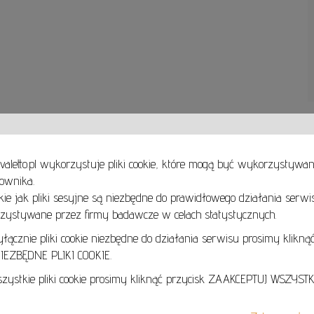
valetto.pl wykorzystuje pliki cookie, które mogą być wykorzystywa
ownika.
takie jak pliki sesyjne są niezbędne do prawidłowego działania serwi
Zobacz, zakochaj się i wybierz obrazy na ścianę Twojego domu i biura już dziś!
Obrazy olejne oraz akrylowe, akwarele, pastele, grafiki, rzeźby ceramiczne, metalowe i dr
ystywane przez firmy badawcze w celach statystycznych.
Znajdziesz u Nas wszystkie style i techniki malarskie. Realizm, Ekspresjonizm, Surrealizm, 
Magiczny a może sztuka współczesna, która często łączy wszystkie style?
cznie pliki cookie niezbędne do działania serwisu prosimy kliknąć
EZBĘDNE PLIKI COOKIE.
Zapraszamy online oraz do galerii stacjonarnej:
Art Gallery Cavaletto
ystkie pliki cookie prosimy kliknąć przycisk ZAAKCEPTUJ WSZYSTKI
Obrońcow Pokoju 3
58-540 Karpacz