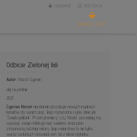
LOGOWANIE
REJESTRACJA
0,00 PLN / 0 SZT.
Odbicie Zielonej fali
Autor:
Nocoń Cyprian
olej na płótnie
2021
Cyprian Nocoń
nieustannie poszukuje nowych inspiracji i
tematów do swoich prac. Jego różnorodne cykle, takie jak
"Święto polifonii", "Przed premierą" czy "Maski", pozwalają mu
wyrażać swoje refleksje nad światem, emocjami i
złożonością ludzkiej natury. Jego malarstwo to nie tylko
wyraz osobistych doświadczeń, lecz także głęboka