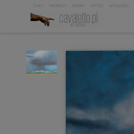
O NAS
PARTNERZY
KONTAKT
ARTYŚCI
AKTUALNOŚCI
LOGO
SERWISU