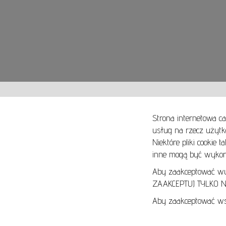
Strona internetowa ca
usług na rzecz użytk
Niektóre pliki cookie 
O NAS
SPOSOBY PŁATNOŚCI
inne mogą być wykorz
ARTYKUŁY
SPOSOBY DOSTAWY
KONTAKT
ZWROTY I REKLAMACJE
Aby zaakceptować wyłą
ZAAKCEPTUJ TYLKO NI
REGULAMIN
Aby zaakceptować wsz
REGULAMIN AUKCJI
POLITYKA PRYWATNOŚCI