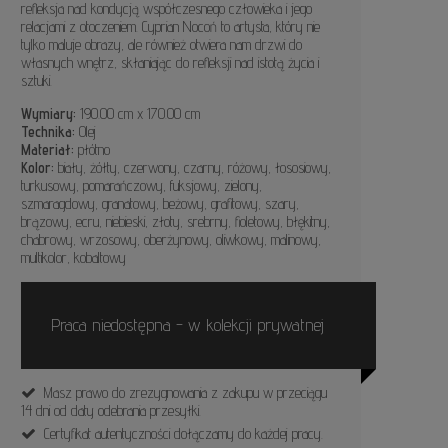
refleksja nad kondycją współczesnego człowieka i jego
relacjami z otoczeniem. Cyprian Nocoń to artysta, który nie
tylko maluje obrazy, ale również otwiera nam drzwi do
własnych wnętrz, skłaniając do refleksji nad istotą życia i
sztuki.
Wymiary:
190.00 cm x 170.00 cm
Technika:
Olej
Materiał:
płótno
Kolor:
biały, żółty, czerwony, czarny, różowy, łososiowy,
turkusowy, pomarańczowy, fuksjowy, zielony,
szmaragdowy, granatowy, beżowy, grafitowy, szary,
brązowy, ecru, niebieski, złoty, srebrny, fioletowy, błękitny,
chabrowy, wrzosowy, oberżynowy, oliwkowy, malinowy,
multikolor, kobaltowy
Praca niedostępna - w kolekcji prywatnej
Masz prawo do zrezygnowania z zakupu w przeciągu
14 dni od daty odebrania przesyłki.
Certyfikat autentyczności dołączamy do każdej pracy.