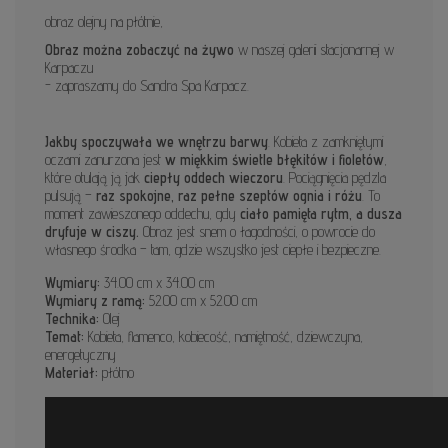
obraz olejny na płótnie,
Obraz można zobaczyć na żywo
w naszej galerii stacjonarnej w
Karpaczu
- zapraszamy do Sandra Spa Karpacz.
Jakby spoczywała we wnętrzu barwy
. Kobieta z zamkniętymi
oczami zanurzona jest
w miękkim świetle błękitów i fioletów
,
które otulają ją jak
ciepły oddech wieczoru
. Pociągnięcia pędzla
pulsują –
raz spokojne, raz pełne szeptów ognia i różu
. To
moment zawieszonego oddechu, gdy
ciało pamięta rytm, a dusza
dryfuje w ciszy.
Obraz jest snem o łagodności, o powrocie do
własnego środka – tam, gdzie wszystko jest ciepłe i bezpieczne.
Wymiary:
34.00 cm x 34.00 cm
Wymiary z ramą:
52.00 cm x 52.00 cm
Technika:
Olej
Temat:
Kobieta, flamenco, kobiecość, namiętność, dziewczyna,
energetyczny
Materiał:
płótno