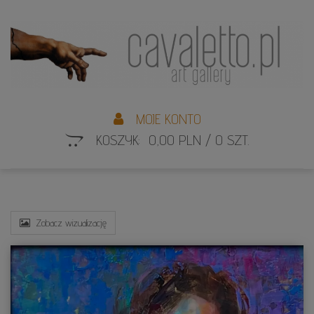
L
S
MOJE KONTO
KOSZYK: 0,00 PLN / 0 SZT.
Zobacz wizualizację