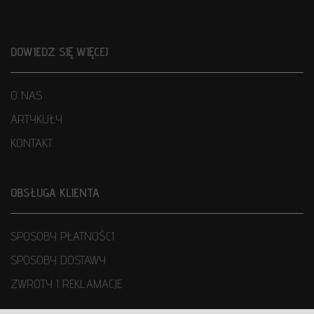
DOWIEDZ SIĘ WIĘCEJ
O NAS
ARTYKUŁY
KONTAKT
OBSŁUGA KLIENTA
SPOSOBY PŁATNOŚCI
SPOSOBY DOSTAWY
ZWROTY I REKLAMACJE