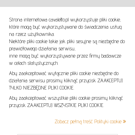
WARUNKI UŻYTKOWANIA
Strona internetowa cavaletto.pl wykorzystuje pliki cookie,
REGULAMIN
które mogą być wykorzystywane do świadczenia usług
REGULAMIN AUKCJI
na rzecz użytkownika.
Niektóre pliki cookie takie jak pliki sesyjne są niezbędne do
POLITYKA PRYWATNOŚCI
prawidłowego działania serwisu,
POLITYKA COOKIES
inne mogą być wykorzystywane przez firmy badawcze
w celach statystycznych.
Aby zaakceptować wyłącznie pliki cookie niezbędne do
działania serwisu prosimy kliknąć przycisk ZAAKCEPTUJ
Lo
TYLKO NIEZBĘDNE PLIKI COOKIE.
se
Aby zaakceptować wszystkie pliki cookie prosimy kliknąć
przycisk ZAAKCEPTUJ WSZYSTKIE PLIKI COOKIE.
+48 605 240 157
Zobacz pełną treść Polityki cookie
kontakt@cavaletto.pl