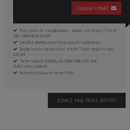
Zapytaj o obiekt
Masz prawo do zrezygnowania z zakupu w przeciągu 14 dni od
daty odebrania przesyłki.
Certyfikat autentyczności dołączamy do każdej pracy.
Bezpieczeństw transakcji oraz ochrona Twoich danych to nasz
priorytet.
Termin realizacji: dogodny dla Ciebie! Większość prac
dostarczamy osobiście!
Bezpłatna dostawa na terenie Polski!
ZOBACZ INNE PRACE ARTYSTY