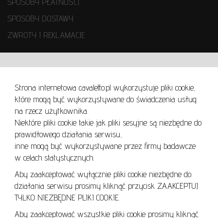
SPOSOBY PŁATNOŚCI
SPOSOBY DOSTAWY
ZWROTY I REKLAMACJE
WARUNKI UŻYTKOWANIA
Strona internetowa cavaletto.pl wykorzystuje pliki cookie,
REGULAMIN
które mogą być wykorzystywane do świadczenia usług
REGULAMIN AUKCJI
na rzecz użytkownika.
Niektóre pliki cookie takie jak pliki sesyjne są niezbędne do
POLITYKA PRYWATNOŚCI
prawidłowego działania serwisu,
POLITYKA COOKIES
inne mogą być wykorzystywane przez firmy badawcze
w celach statystycznych.
Aby zaakceptować wyłącznie pliki cookie niezbędne do
działania serwisu prosimy kliknąć przycisk ZAAKCEPTUJ
Lo
TYLKO NIEZBĘDNE PLIKI COOKIE.
se
Aby zaakceptować wszystkie pliki cookie prosimy kliknąć