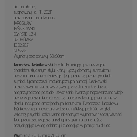
olej na płótnie,
sygnowany l.d.: 'J.J. 2021'
oraz opisany na odwrocie:
JAROSŁAW
JAŚNIKOWSKI
OGNISTE ŁZY
RZYMÓWKA
10.02.2021
NR-835
Wymiary bez oprawy: 50x50cm
Jarosław Jaśnikowski
to artysta malujący w niezwykle
charakterystycznym stylu, który łączy elementy surrealizmu,
realizmu magicznego i fantastyki. Jego prace są pełne głębokich
symboli, tajemniczości i metaforycznych narracji. Jaśnikowski
przedstawia nierzeczywiste światy, fantastyczne krajobrazy,
nadprzyrodzone postacie i stworzenia, tworząc niepowtarzalne wizje
pełne wyobraźni. Jego obrazy są bogate w kolory, precyzyjne w
detalu i nasycone emocjonalnym ładunkiem. Twórczość Jarosława
Jaśnikowskiego prowokuje widza do refleksji, podróży w głąb
własnej psychiki i odkrywania nieznanych wymiarów rzeczywistości.
Jego prace zachwycają unikalnym stylem i oryginalnością,
przyciągając uwagę odbiorcy i zapadając w pamięć na długo.
Wymiary:
70.00 cm x 70.00 cm