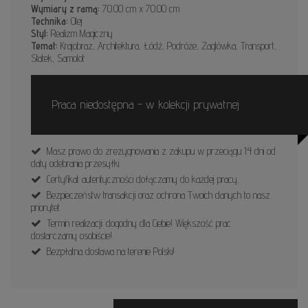
Wymiary z ramą:
70.00 cm x 70.00 cm
Technika:
Olej
Styl:
Realizm Magiczny
Temat:
Krajobraz, Architektura, Łódź, Podróże, Żaglówka, Transport,
Statek, Samolot
Praca niedostępna - w kolekcji prywatnej
Masz prawo do zrezygnowania z zakupu w przeciągu 14 dni od
daty odebrania przesyłki.
Certyfikat autentyczności dołączamy do każdej pracy.
Bezpieczeństw transakcji oraz ochrona Twoich danych to nasz
priorytet.
Termin realizacji: dogodny dla Ciebie! Większość prac
dostarczamy osobiście!
Bezpłatna dostawa na terenie Polski!