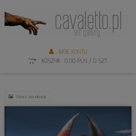
L
S
MOJE KONTO
KOSZYK: 0,00 PLN / 0 SZT.
Zobacz wizualizację