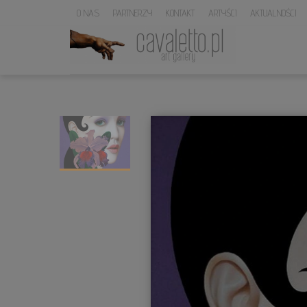
O NAS
PARTNERZY
KONTAKT
ARTYŚCI
AKTUALNOŚCI
LOGO
SERWISU