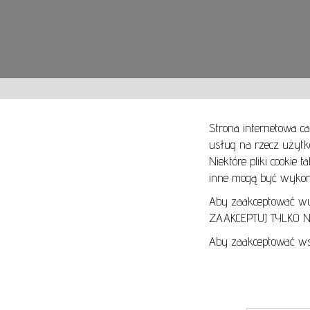
Strona internetowa ca
usług na rzecz użytk
Niektóre pliki cookie 
O NAS
SPOSOBY PŁATNOŚCI
inne mogą być wykorz
ARTYKUŁY
SPOSOBY DOSTAWY
KONTAKT
ZWROTY I REKLAMACJE
Aby zaakceptować wyłą
ZAAKCEPTUJ TYLKO NI
REGULAMIN
Aby zaakceptować wsz
REGULAMIN AUKCJI
POLITYKA PRYWATNOŚCI
POLITYKA COOKIES