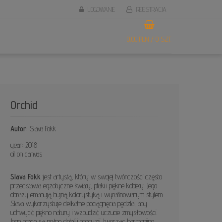
LOGOWANIE
REJESTRACJA
0,00 PLN / 0 SZT.
Orchid
Autor:
Slava Fokk
year: 2018
oil on canvas
Slava Fokk
jest artystą, który w swojej twórczości często
przedstawia egzotyczne kwiaty, ptaki i piękne kobiety. Jego
obrazy emanują bujną kolorystyką i wyrafinowanym stylem.
Slava wykorzystuje delikatne pociągnięcia pędzla, aby
uchwycić piękno natury i wzbudzić uczucie zmysłowości.
Jego prace są pełne detali i precyzji, tworząc harmonijne