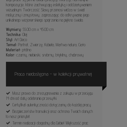
kompozycje, które zachwycają estetyką i oddziaływaniem
wizualnym. Twórczość Slavy przenosi widza w świat
mistyczny i zmysłowy, zapraszając do odkrywania jego
unikalnego wizjonerskiego spojrzenia na piękno świata.
Wymiary:
55.00 cm x 45.00 cm
Technika:
Olej
Styl:
Art Deco
Temat:
Portret, Zwierzę, Kobieta, Martwa natura, Ciało
Materiał:
płótno
Kolor:
czarny, niebieski, srebrny, błękitny, chabrowy
Praca niedostępna - w kolekcji prywatnej
Masz prawo do zrezygnowania z zakupu w przeciągu
14 dni od daty odebrania przesyłki.
Certyfikat autentyczności dołączamy do każdej pracy.
Bezpieczeństw transakcji oraz ochrona Twoich danych
to nasz priorytet.
Termin realizacji: dogodny dla Ciebie! Większość prac