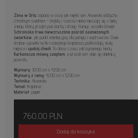
Zima w Orlu
zapada w ciszę jak miękki sen. Akwarela oddycha
chłodnym światłem – błękity i szarości nieba mieszają się z bielą
śniegu, który przykrywa dachy i drogę, tłumiąc wszelki dźwięk.
Schronisko trwa niewzruszone pośród zaśnieżonych
świerków
, jak punkt orientacyjny dla pamięci i wędrowców. Dwie
drobne sylwetki na tle rozległego krajobrazu podkreślają skalę
miejsca i
spokój chwili
. To obraz czasu zatrzymanego, kiedy
Karkonosze mówią szeptem
, a przestrzeń staje się obietnicą
powrotu.
Wymiary:
30.00 cm x 42.00 cm
Wymiary z ramą:
42.00 cm x 52.00 cm
Technika:
Akwarela
Temat:
Krajobraz
Materiał:
papier
760,00
PLN
Dodaj do koszyka