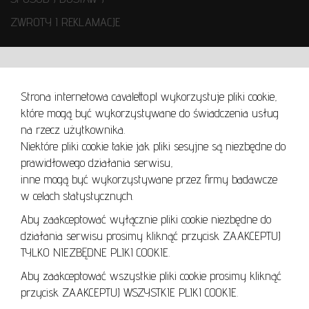
ZWROTY I REKLAMACJE
WARUNKI UŻYTKOWANIA
Strona internetowa cavaletto.pl wykorzystuje pliki cookie,
REGULAMIN
które mogą być wykorzystywane do świadczenia usług
REGULAMIN AUKCJI
na rzecz użytkownika.
Niektóre pliki cookie takie jak pliki sesyjne są niezbędne do
POLITYKA PRYWATNOŚCI
prawidłowego działania serwisu,
POLITYKA COOKIES
inne mogą być wykorzystywane przez firmy badawcze
w celach statystycznych.
Aby zaakceptować wyłącznie pliki cookie niezbędne do
działania serwisu prosimy kliknąć przycisk ZAAKCEPTUJ
Lo
TYLKO NIEZBĘDNE PLIKI COOKIE.
se
Aby zaakceptować wszystkie pliki cookie prosimy kliknąć
przycisk ZAAKCEPTUJ WSZYSTKIE PLIKI COOKIE.