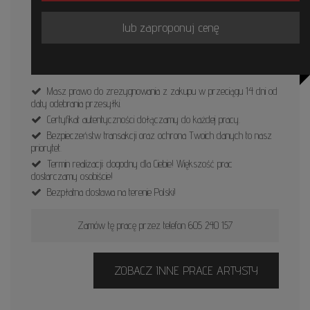
lub zaproponuj cenę
Masz prawo do zrezygnowania z zakupu w przeciągu 14 dni od
daty odebrania przesyłki.
Certyfikat autentyczności dołączamy do każdej pracy.
Bezpieczeństw transakcji oraz ochrona Twoich danych to nasz
priorytet.
Termin realizacji: dogodny dla Ciebie! Większość prac
dostarczamy osobiście!
Bezpłatna dostawa na terenie Polski!
Zamów tę pracę przez telefon 605 240 157
ZOBACZ INNE PRACE ARTYSTY