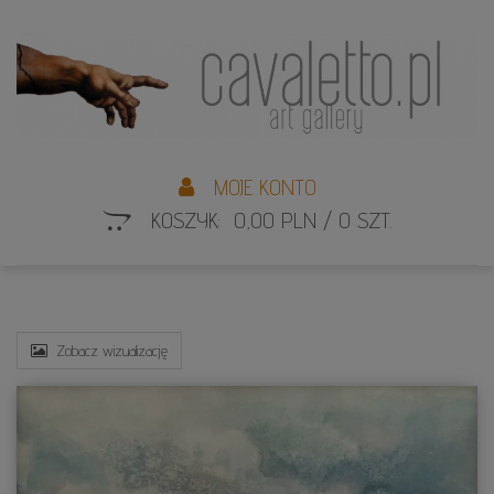
L
S
MOJE KONTO
KOSZYK: 0,00 PLN / 0 SZT.
Zobacz wizualizację