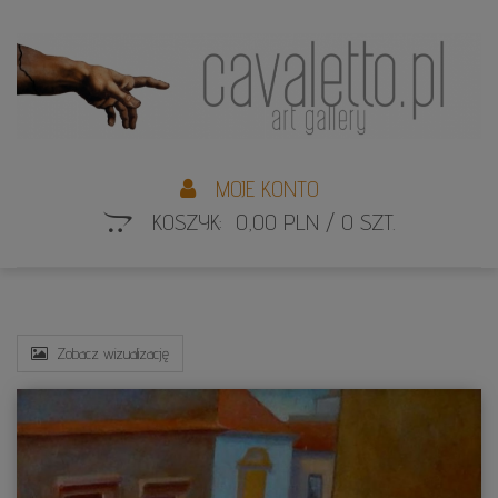
L
S
MOJE KONTO
KOSZYK: 0,00 PLN / 0 SZT.
Zobacz wizualizację