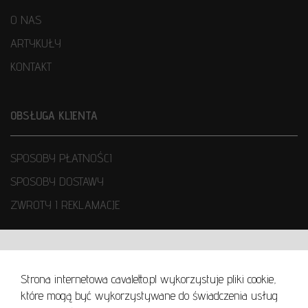
O NAS
ARTYKUŁY
KONTAKT
OBSŁUGA KLIENTA
SPOSOBY PŁATNOŚCI
SPOSOBY DOSTAWY
ZWROTY I REKLAMACJE
WARUNKI UŻYTKOWANIA
Strona internetowa cavaletto.pl wykorzystuje pliki cookie,
REGULAMIN
które mogą być wykorzystywane do świadczenia usług