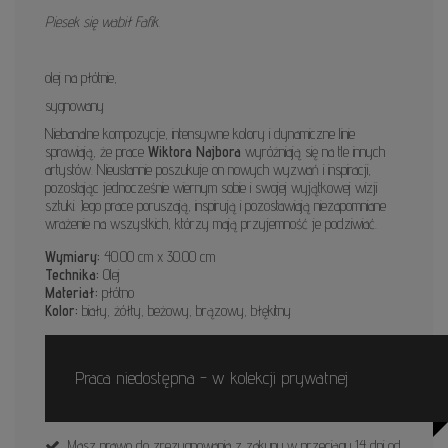
Piesek się wabił Fafik.
olej na płótnie,
sygnowany
Niebanalne kompozycje, intensywne kolory i dynamiczne linie
sprawiają, że prace
Wiktora Najbora
wyróżniają się na tle innych
artystów. Nieustannie poszukuje on nowych wyzwań i inspiracji,
pozostając jednocześnie wiernym sobie i swojej wyjątkowej wizji
sztuki. Jego prace poruszają, inspirują i pozostawiają niezapomniane
wrażenie na wszystkich, którzy mają przyjemność je podziwiać.
Wymiary:
40.00 cm x 30.00 cm
Technika:
Olej
Materiał:
płótno
Kolor:
biały, żółty, beżowy, brązowy, błękitny
Praca niedostępna - w kolekcji prywatnej
Masz prawo do zrezygnowania z zakupu w przeciągu 14 dni od