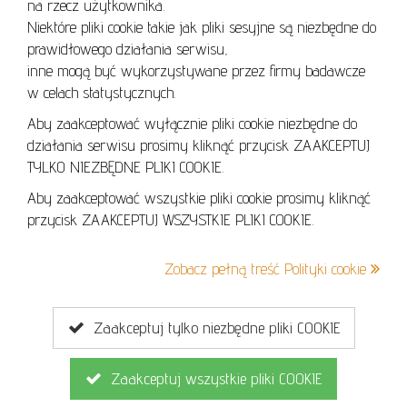
REGULAMIN AUKCJI
na rzecz użytkownika.
Niektóre pliki cookie takie jak pliki sesyjne są niezbędne do
POLITYKA PRYWATNOŚCI
prawidłowego działania serwisu,
POLITYKA COOKIES
inne mogą być wykorzystywane przez firmy badawcze
w celach statystycznych.
Aby zaakceptować wyłącznie pliki cookie niezbędne do
działania serwisu prosimy kliknąć przycisk ZAAKCEPTUJ
Lo
TYLKO NIEZBĘDNE PLIKI COOKIE.
se
Aby zaakceptować wszystkie pliki cookie prosimy kliknąć
przycisk ZAAKCEPTUJ WSZYSTKIE PLIKI COOKIE.
+48 605 240 157
Zobacz pełną treść Polityki cookie
kontakt@cavaletto.pl
Zaakceptuj tylko niezbędne pliki COOKIE
Zaakceptuj wszystkie pliki COOKIE
Copyright © 2026
MGN Group
. Wszelkie prawa zastrzeżone.
Projekt i wykonanie
Ambicode
dla MGN Group.