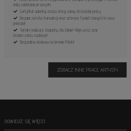
daty odebrania przesyłki.
Certyfikat autentyczności dołączamy do każdej pracy.
Bezpieczeństw transakcji oraz ochrona Twoich danych to nasz
priorytet.
Termin realizacji: dogodny dla Ciebie! Większość prac
dostarczamy osobiście!
Bezpłatna dostawa na terenie Polski!
ZOBACZ INNE PRACE ARTYSTY
DOWIEDZ SIĘ WIĘCEJ