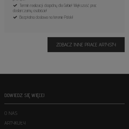
Termin realizacji: dogodny dla Ciebie! Większość prac
dostarczamy osobiście!
Bezpłatna dostawa na terenie Polski!
ZOBACZ INNE PRACE ARTYSTY
DOWIEDZ SIĘ WIĘCEJ
O NAS
ARTYKUŁY