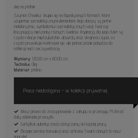
olej na płótnie
Szymon Chwalisz skupia się na figuratywnych formach, które
uzupełnia surrealistycznymi elementami. Jego obrazy są pełne
metaforyzmu, symbolizmu i surrealistycznych wizji, tworząc
fascynującą mieszankę różnych światów. Inspiracją dla jego dzieł są
często relacje międzyludzkie, absurdy oraz skrajności życia, co
często prowokuje kontrowersje, ale jednocześnie pobudza do
refleksji nad rzeczywistością.
Wymiary:
120.00 cm x 80.00 cm
Technika:
Olej
Materiał:
płótno
Praca niedostępna - w kolekcji prywatnej
Masz prawo do zrezygnowania z zakupu w przeciągu 14 dni od
daty odebrania przesyłki.
Certyfikat autentyczności dołączamy do każdej pracy.
Bezpieczeństw transakcji oraz ochrona Twoich danych to nasz
priorytet.