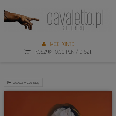
L
S
MOJE KONTO
KOSZYK: 0,00 PLN / 0 SZT.
Zobacz wizualizację