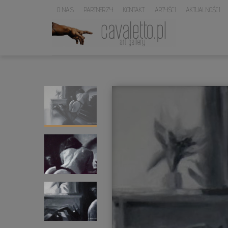
O NAS
PARTNERZY
KONTAKT
ARTYŚCI
AKTUALNOŚCI
LOGO
SERWISU