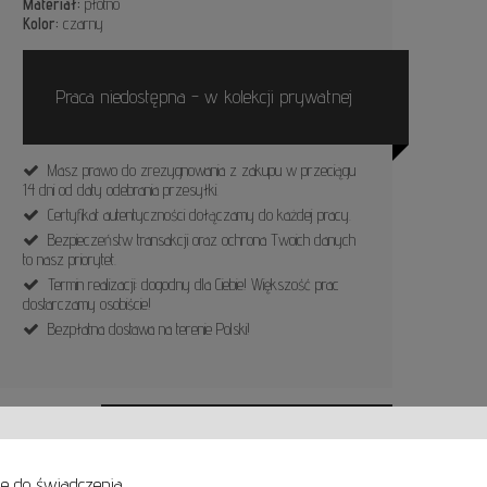
Materiał:
płótno
Kolor:
czarny
Praca niedostępna - w kolekcji prywatnej
Masz prawo do zrezygnowania z zakupu w przeciągu
14 dni od daty odebrania przesyłki.
Certyfikat autentyczności dołączamy do każdej pracy.
Bezpieczeństw transakcji oraz ochrona Twoich danych
to nasz priorytet.
Termin realizacji: dogodny dla Ciebie! Większość prac
dostarczamy osobiście!
Bezpłatna dostawa na terenie Polski!
ZOBACZ INNE PRACE ARTYSTY
ne do świadczenia