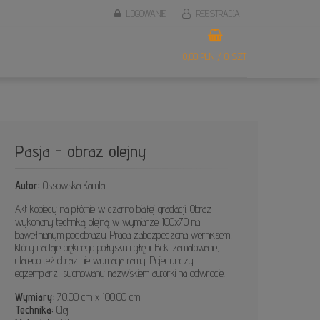
LOGOWANIE
REJESTRACJA
0,00 PLN / 0 SZT.
Pasja - obraz olejny
Autor:
Ossowska Kamila
Akt kobiecy na płótnie w czarno białej gradacji. Obraz
wykonany techniką olejną w wymiarze 100x70 na
bawełnianym podobraziu. Praca zabezpieczona werniksem,
który nadaje pięknego połysku i głębi. Boki zamalowane,
dlatego też obraz nie wymaga ramy. Pojedynczy
egzemplarz, sygnowany nazwiskiem autorki na odwrocie.
Wymiary:
70.00 cm x 100.00 cm
Technika:
Olej