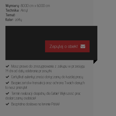
Wymiary:
80.00 cm x 60.00 cm
Technika:
Akryl
Temat:
Kolor:
żółty
Zapytaj o obiekt
Masz prawo do zrezygnowania z zakupu w przeciągu
14 dni od daty odebrania przesyłki.
Certyfikat autentyczności dołączamy do każdej pracy.
Bezpieczeństw transakcji oraz ochrona Twoich danych
to nasz priorytet.
Termin realizacji: dogodny dla Ciebie! Większość prac
dostarczamy osobiście!
Bezpłatna dostawa na terenie Polski!