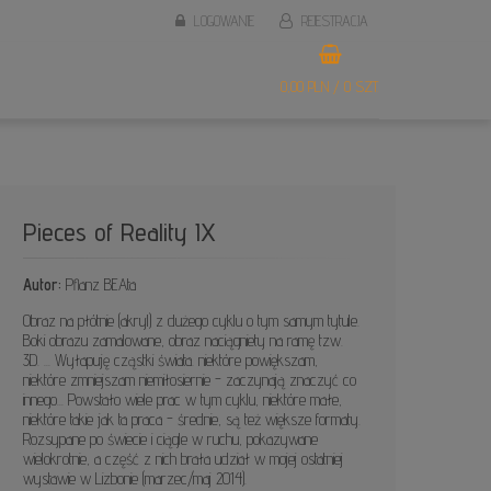
LOGOWANIE
REJESTRACJA
0,00 PLN / 0 SZT.
Pieces of Reality IX
Autor:
Pflanz BEAta
Obraz na płótnie (akryl) z dużego cyklu o tym samym tytule.
Boki obrazu zamalowane, obraz naciągniety na ramę tzw.
3D. ... Wyłapuję cząstki świata. niektóre powiększam,
niektóre zmniejszam niemiłosiernie - zaczynają znaczyć co
innego... Powstało wiele prac w tym cyklu, niektóre małe,
niektóre takie jak ta praca - średnie, są też większe formaty.
Rozsypane po świecie i ciągle w ruchu, pokazywane
wielokrotnie, a część z nich brała udział w mojej ostatniej
wystawie w Lizbonie (marzec/maj 2014).