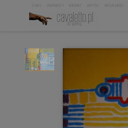
O NAS
PARTNERZY
KONTAKT
ARTYŚCI
AKTUALNOŚCI
LOGO
SERWISU