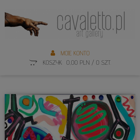
L
S
MOJE KONTO
KOSZYK: 0,00 PLN / 0 SZT.