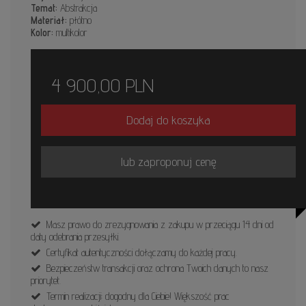
Temat:
Abstrakcja
Materiał:
płótno
Kolor:
multikolor
4 900,00
PLN
Dodaj do koszyka
lub zaproponuj cenę
Masz prawo do zrezygnowania z zakupu w przeciągu 14 dni od
daty odebrania przesyłki.
Certyfikat autentyczności dołączamy do każdej pracy.
Bezpieczeństw transakcji oraz ochrona Twoich danych to nasz
priorytet.
Termin realizacji: dogodny dla Ciebie! Większość prac