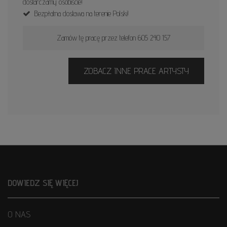
dostarczamy osobiście!
Bezpłatna dostawa na terenie Polski!
Zamów tę pracę przez telefon 605 240 157
ZOBACZ INNE PRACE ARTYSTY
DOWIEDZ SIĘ WIĘCEJ
O NAS