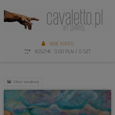
L
S
MOJE KONTO
KOSZYK: 0,00 PLN / 0 SZT.
Zobacz wizualizację