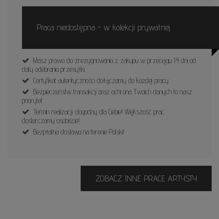
Praca niedostępna - w kolekcji prywatnej
Masz prawo do zrezygnowania z zakupu w przeciągu 14 dni od
daty odebrania przesyłki.
Certyfikat autentyczności dołączamy do każdej pracy.
Bezpieczeństw transakcji oraz ochrona Twoich danych to nasz
priorytet.
Termin realizacji: dogodny dla Ciebie! Większość prac
dostarczamy osobiście!
Bezpłatna dostawa na terenie Polski!
ZOBACZ INNE PRACE ARTYSTY