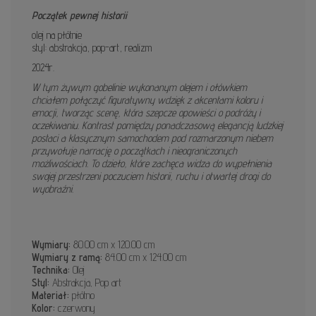
Początek pewnej historii
olej na płótnie
styl: abstrakcja, pop-art, realizm
2024r.
W tym żywym gobelinie wykonanym olejem i ołówkiem
chciałem połączyć figuratywny wdzięk z akcentami koloru i
emocji, tworząc scenę, która szepcze opowieści o podróży i
oczekiwaniu. Kontrast pomiędzy ponadczasową elegancją ludzkiej
postaci a klasycznym samochodem pod rozmarzonym niebem
przywołuje narrację o początkach i nieograniczonych
możliwościach. To dzieło, które zachęca widza do wypełnienia
swojej przestrzeni poczuciem historii, ruchu i otwartej drogi do
wyobraźni.
Wymiary:
80.00 cm x 120.00 cm
Wymiary z ramą:
84.00 cm x 124.00 cm
Technika:
Olej
Styl:
Abstrakcja, Pop art
Materiał:
płótno
Kolor:
czerwony