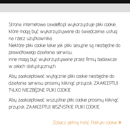
WARUNKI UŻYTKOWANIA
Strona internetowa cavaletto.pl wykorzystuje pliki cookie,
REGULAMIN
które mogą być wykorzystywane do świadczenia usług
REGULAMIN AUKCJI
na rzecz użytkownika.
Niektóre pliki cookie takie jak pliki sesyjne są niezbędne do
POLITYKA PRYWATNOŚCI
prawidłowego działania serwisu,
POLITYKA COOKIES
inne mogą być wykorzystywane przez firmy badawcze
w celach statystycznych.
Aby zaakceptować wyłącznie pliki cookie niezbędne do
działania serwisu prosimy kliknąć przycisk ZAAKCEPTUJ
Lo
TYLKO NIEZBĘDNE PLIKI COOKIE.
se
Aby zaakceptować wszystkie pliki cookie prosimy kliknąć
przycisk ZAAKCEPTUJ WSZYSTKIE PLIKI COOKIE.
+48 605 240 157
Zobacz pełną treść Polityki cookie