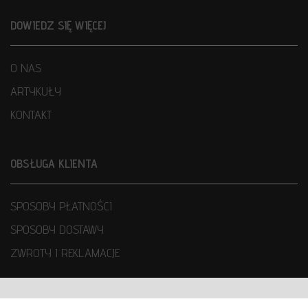
DOWIEDZ SIĘ WIĘCEJ
O NAS
ARTYKUŁY
KONTAKT
OBSŁUGA KLIENTA
SPOSOBY PŁATNOŚCI
SPOSOBY DOSTAWY
ZWROTY I REKLAMACJE
WARUNKI UŻYTKOWANIA