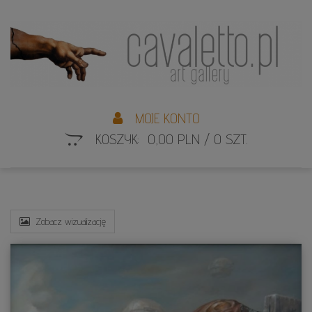
L
S
MOJE KONTO
KOSZYK: 0,00 PLN / 0 SZT.
Zobacz wizualizację