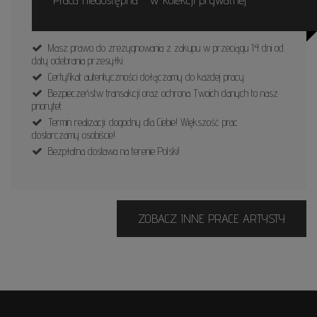
Masz prawo do zrezygnowania z zakupu w przeciągu 14 dni od
daty odebrania przesyłki.
Certyfikat autentyczności dołączamy do każdej pracy.
Bezpieczeństw transakcji oraz ochrona Twoich danych to nasz
priorytet.
Termin realizacji: dogodny dla Ciebie! Większość prac
dostarczamy osobiście!
Bezpłatna dostawa na terenie Polski!
ZOBACZ INNE PRACE ARTYSTY