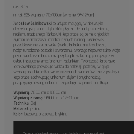
rok: 2012r.
nr kat. 525 wymiary: 70x100cm (w ramie: 94x124cm)
Jarosław Jaśnikowski
to artysta malujący w niezwykle
charakterystycznym stylu, który łączy elementy surrealizmu,
realizmu magicznego i fantastyki. Jego prace są pełne głębokich
symboli, tajemniczości i metaforycznych narracji. Jaśnikowski
przedstawia nierzeczywiste światy, fantastyczne krajobrazy,
nadprzyrodzone postacie i stworzenia, tworząc niepowtarzalne wizje
pełne wyobraźni. Jego obrazy są bogate w kolory, precyzyjne w
detalu i nasycone emocjonalnym ładunkiem. Twórczość Jarosława
Jaśnikowskiego prowokuje widza do refleksji, podróży w głąb
własnej psychiki i odkrywania nieznanych wymiarów rzeczywistości.
Jego prace zachwycają unikalnym stylem i oryginalnością,
przyciągając uwagę odbiorcy i zapadając w pamięć na długo.
Wymiary:
70.00 cm x 100.00 cm
Wymiary z ramą:
94.00 cm x 124.00 cm
Technika:
Olej
Materiał:
płótno
Kolor:
beżowy, brązowy, błękitny
Praca niedostępna - w kolekcji prywatnej