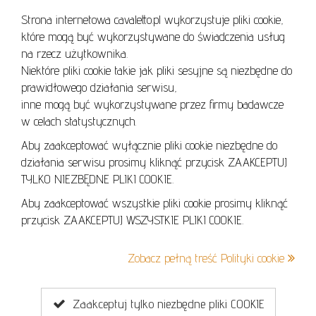
Strona internetowa cavaletto.pl wykorzystuje pliki cookie,
REGULAMIN
które mogą być wykorzystywane do świadczenia usług
REGULAMIN AUKCJI
na rzecz użytkownika.
Niektóre pliki cookie takie jak pliki sesyjne są niezbędne do
POLITYKA PRYWATNOŚCI
prawidłowego działania serwisu,
POLITYKA COOKIES
inne mogą być wykorzystywane przez firmy badawcze
w celach statystycznych.
Aby zaakceptować wyłącznie pliki cookie niezbędne do
działania serwisu prosimy kliknąć przycisk ZAAKCEPTUJ
Lo
TYLKO NIEZBĘDNE PLIKI COOKIE.
se
Aby zaakceptować wszystkie pliki cookie prosimy kliknąć
przycisk ZAAKCEPTUJ WSZYSTKIE PLIKI COOKIE.
+48 605 240 157
Zobacz pełną treść Polityki cookie
kontakt@cavaletto.pl
Zaakceptuj tylko niezbędne pliki COOKIE