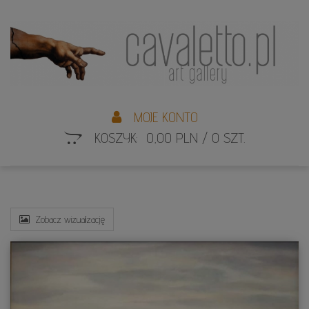
L
S
MOJE KONTO
KOSZYK: 0,00 PLN / 0 SZT.
Zobacz wizualizację