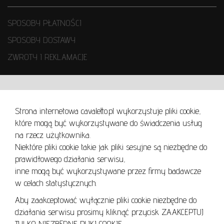
SPOSOBY PŁATNOŚCI
SPOSOBY DOSTAWY
ZWROTY I REKLAMACJE
WARUNKI UŻYTKOWANIA
Strona internetowa cavaletto.pl wykorzystuje pliki cookie,
REGULAMIN
które mogą być wykorzystywane do świadczenia usług
REGULAMIN AUKCJI
na rzecz użytkownika.
Niektóre pliki cookie takie jak pliki sesyjne są niezbędne do
POLITYKA PRYWATNOŚCI
prawidłowego działania serwisu,
POLITYKA COOKIES
inne mogą być wykorzystywane przez firmy badawcze
w celach statystycznych.
Aby zaakceptować wyłącznie pliki cookie niezbędne do
działania serwisu prosimy kliknąć przycisk ZAAKCEPTUJ
Lo
TYLKO NIEZBĘDNE PLIKI COOKIE.