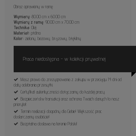
Obraz oprawiony w ramę
Wymiary:
80.00 cm x 60.00 cm
Wymiary z ramą:
90.00 cm x 70.00 cm
Technika:
Olej
Materiał:
płótno
Kolor:
zielony, beżowy, brązowy, błękitny
Praca niedostępna - w kolekcji prywatnej
Masz prawo do zrezygnowania z zakupu w przeciągu 14 dni od
daty odebrania przesyłki.
Certyfikat autentyczności dołączamy do każdej pracy.
Bezpieczeństw transakcji oraz ochrona Twoich danych to nasz
priorytet.
Termin realizacji: dogodny dla Ciebie! Większość prac
dostarczamy osobiście!
Bezpłatna dostawa na terenie Polski!