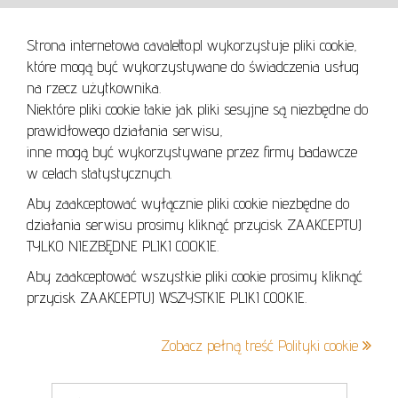
Strona internetowa cavaletto.pl wykorzystuje pliki cookie,
REGULAMIN
które mogą być wykorzystywane do świadczenia usług
REGULAMIN AUKCJI
na rzecz użytkownika.
Niektóre pliki cookie takie jak pliki sesyjne są niezbędne do
POLITYKA PRYWATNOŚCI
prawidłowego działania serwisu,
POLITYKA COOKIES
inne mogą być wykorzystywane przez firmy badawcze
w celach statystycznych.
Aby zaakceptować wyłącznie pliki cookie niezbędne do
działania serwisu prosimy kliknąć przycisk ZAAKCEPTUJ
Lo
TYLKO NIEZBĘDNE PLIKI COOKIE.
se
Aby zaakceptować wszystkie pliki cookie prosimy kliknąć
przycisk ZAAKCEPTUJ WSZYSTKIE PLIKI COOKIE.
+48 605 240 157
Zobacz pełną treść Polityki cookie
kontakt@cavaletto.pl