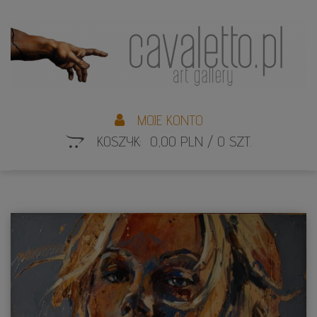
L
S
MOJE KONTO
KOSZYK: 0,00 PLN / 0 SZT.