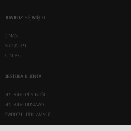
DOWIEDZ SIĘ WIĘCEJ
O NAS
ARTYKUŁY
KONTAKT
OBSŁUGA KLIENTA
SPOSOBY PŁATNOŚCI
SPOSOBY DOSTAWY
ZWROTY I REKLAMACJE
WARUNKI UŻYTKOWANIA