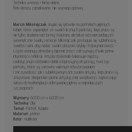
Technika własna + farba olejna,
Boki obrazu zamalowane, nie wymaga oprawy.
Marcin Mikołajczak
skupia się głównie na portretach pięknych
kobiet, które zapamiętał ze swoich licznych podróży. Jego prace są
nie tylko studiami nad formą i kolorami, ale także odzwierciedlają ich
wewnętrzne światy i emocje. Mikołajczak posługuje się subtelnością
światła i cieni, aby nadać swoim obrazom głębię i trójwymiarowość -
często emanują atmosferą tajemniczości i zatrzymują chwile pełne
intymności i refleksji. Artysta doskonale balansuje między
realistycznym oddaniem detali a impresyjną ekspresją, tworząc
portrety, które są zarówno wiernym odwzorowaniem
rzeczywistości, jak i subiektywnym odczuciem artysty. Jego prace są
zmysłowe, eleganckie i pełne artystycznej wrażliwości, zapraszając
widza do kontemplacji i odkrywania piękna w najmniejszych
szczegółach.
Wymiary:
60.00 cm x 60.00 cm
Technika:
Olej
Temat:
Portret, Kobieta
Materiał:
płótno
Kolor:
multikolor