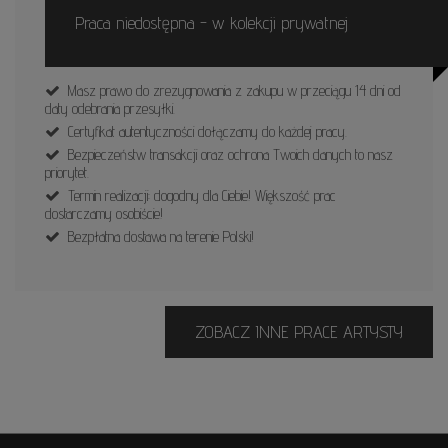
Praca niedostępna - w kolekcji prywatnej
Masz prawo do zrezygnowania z zakupu w przeciągu 14 dni od
daty odebrania przesyłki.
Certyfikat autentyczności dołączamy do każdej pracy.
Bezpieczeństw transakcji oraz ochrona Twoich danych to nasz
priorytet.
Termin realizacji: dogodny dla Ciebie! Większość prac
dostarczamy osobiście!
Bezpłatna dostawa na terenie Polski!
ZOBACZ INNE PRACE ARTYSTY