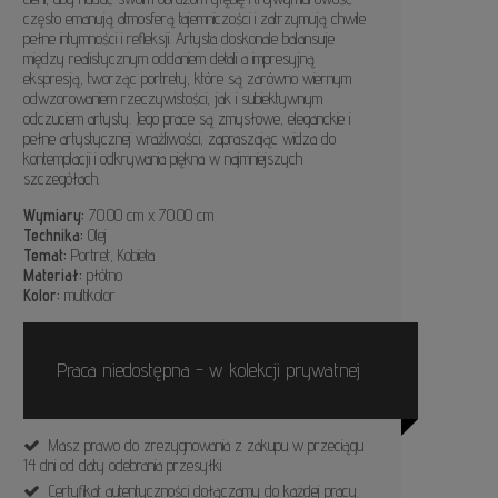
często emanują atmosferą tajemniczości i zatrzymują chwile
pełne intymności i refleksji. Artysta doskonale balansuje
między realistycznym oddaniem detali a impresyjną
ekspresją, tworząc portrety, które są zarówno wiernym
odwzorowaniem rzeczywistości, jak i subiektywnym
odczuciem artysty. Jego prace są zmysłowe, eleganckie i
pełne artystycznej wrażliwości, zapraszając widza do
kontemplacji i odkrywania piękna w najmniejszych
szczegółach.
Wymiary:
70.00 cm x 70.00 cm
Technika:
Olej
Temat:
Portret, Kobieta
Materiał:
płótno
Kolor:
multikolor
Praca niedostępna - w kolekcji prywatnej
Masz prawo do zrezygnowania z zakupu w przeciągu
14 dni od daty odebrania przesyłki.
Certyfikat autentyczności dołączamy do każdej pracy.