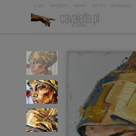
O NAS
PARTNERZY
KONTAKT
ARTYŚCI
AKTUALNOŚCI
LOGO
SERWISU