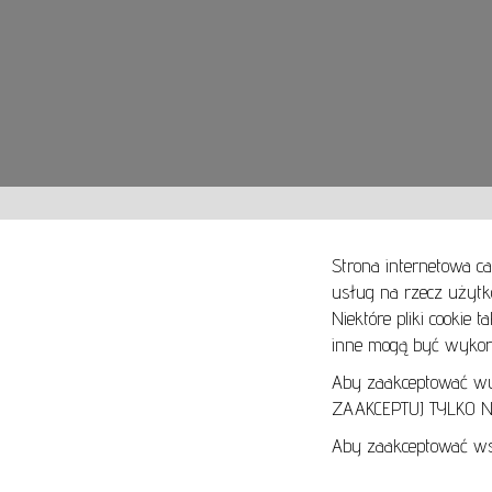
Strona internetowa ca
usług na rzecz użytk
Niektóre pliki cookie 
O NAS
SPOSOBY PŁATNOŚCI
inne mogą być wykorz
ARTYKUŁY
SPOSOBY DOSTAWY
KONTAKT
ZWROTY I REKLAMACJE
Aby zaakceptować wyłą
ZAAKCEPTUJ TYLKO NI
REGULAMIN
Aby zaakceptować wsz
REGULAMIN AUKCJI
POLITYKA PRYWATNOŚCI