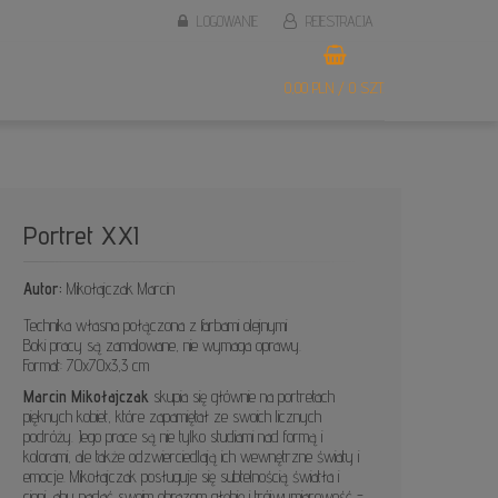
LOGOWANIE
REJESTRACJA
0,00 PLN / 0 SZT.
Portret XXI
Autor:
Mikołajczak Marcin
Technika własna połączona z farbami olejnymi
Boki pracy są zamalowane, nie wymaga oprawy.
Format: 70x70x3,3 cm
Marcin Mikołajczak
skupia się głównie na portretach
pięknych kobiet, które zapamiętał ze swoich licznych
podróży. Jego prace są nie tylko studiami nad formą i
kolorami, ale także odzwierciedlają ich wewnętrzne światy i
emocje. Mikołajczak posługuje się subtelnością światła i
cieni, aby nadać swoim obrazom głębię i trójwymiarowość -