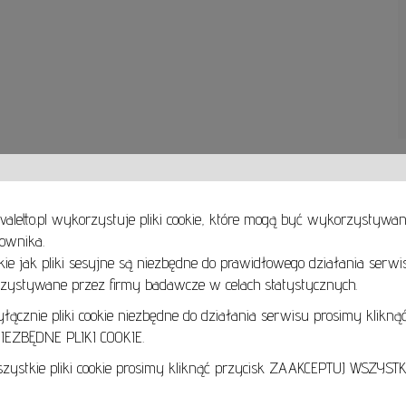
valetto.pl wykorzystuje pliki cookie, które mogą być wykorzystywa
ownika.
takie jak pliki sesyjne są niezbędne do prawidłowego działania serwi
Zobacz, zakochaj się i wybierz obrazy na ścianę Twojego domu i biura już dziś!
Obrazy olejne oraz akrylowe, akwarele, pastele, grafiki, rzeźby ceramiczne, metalowe i dr
ystywane przez firmy badawcze w celach statystycznych.
Znajdziesz u Nas wszystkie style i techniki malarskie. Realizm, Ekspresjonizm, Surrealizm, 
Magiczny a może sztuka współczesna, która często łączy wszystkie style?
cznie pliki cookie niezbędne do działania serwisu prosimy kliknąć
EZBĘDNE PLIKI COOKIE.
Zapraszamy online oraz do galerii stacjonarnej:
Art Gallery Cavaletto
ystkie pliki cookie prosimy kliknąć przycisk ZAAKCEPTUJ WSZYSTKI
Obrońcow Pokoju 3
58-540 Karpacz