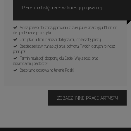
Praca niedostępna - w kolekcji prywatnej
Masz prawo do zrezygnowania z zakupu w przeciągu 14 dni od
daty odebrania przesyłki.
Certyfikat autentyczności dołączamy do każdej pracy.
Bezpieczeństw transakcji oraz ochrona Twoich danych to nasz
priorytet.
Termin realizacji: dogodny dla Ciebie! Większość prac
dostarczamy osobiście!
Bezpłatna dostawa na terenie Polski!
ZOBACZ INNE PRACE ARTYSTY