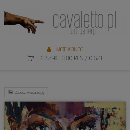
L
S
MOJE KONTO
KOSZYK: 0,00 PLN / 0 SZT.
Zobacz wizualizację