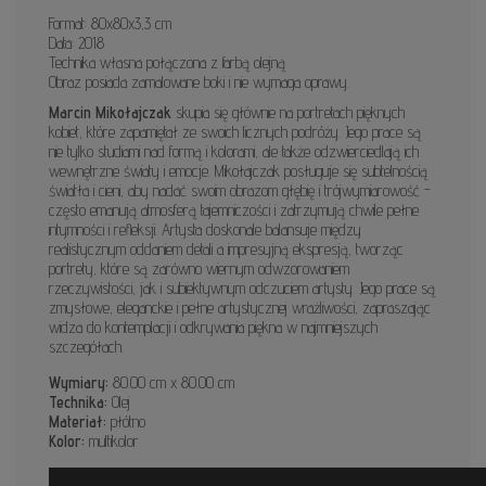
Format: 80x80x3,3 cm
Data: 2018
Technika własna połączona z farbą olejną
Obraz posiada zamalowane boki i nie wymaga oprawy.
Marcin Mikołajczak
skupia się głównie na portretach pięknych
kobiet, które zapamiętał ze swoich licznych podróży. Jego prace są
nie tylko studiami nad formą i kolorami, ale także odzwierciedlają ich
wewnętrzne światy i emocje. Mikołajczak posługuje się subtelnością
światła i cieni, aby nadać swoim obrazom głębię i trójwymiarowość -
często emanują atmosferą tajemniczości i zatrzymują chwile pełne
intymności i refleksji. Artysta doskonale balansuje między
realistycznym oddaniem detali a impresyjną ekspresją, tworząc
portrety, które są zarówno wiernym odwzorowaniem
rzeczywistości, jak i subiektywnym odczuciem artysty. Jego prace są
zmysłowe, eleganckie i pełne artystycznej wrażliwości, zapraszając
widza do kontemplacji i odkrywania piękna w najmniejszych
szczegółach.
Wymiary:
80.00 cm x 80.00 cm
Technika:
Olej
Materiał:
płótno
Kolor:
multikolor