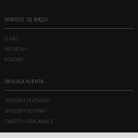
DOWIEDZ SIĘ WIĘCEJ
O NAS
ARTYKUŁY
KONTAKT
OBSŁUGA KLIENTA
SPOSOBY PŁATNOŚCI
SPOSOBY DOSTAWY
ZWROTY I REKLAMACJE