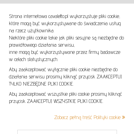
WARUNKI UŻYTKOWANIA
Strona internetowa cavaletto.pl wykorzystuje pliki cookie,
REGULAMIN
które mogą być wykorzystywane do świadczenia usług
REGULAMIN AUKCJI
na rzecz użytkownika.
Niektóre pliki cookie takie jak pliki sesyjne są niezbędne do
POLITYKA PRYWATNOŚCI
prawidłowego działania serwisu,
POLITYKA COOKIES
inne mogą być wykorzystywane przez firmy badawcze
w celach statystycznych.
Aby zaakceptować wyłącznie pliki cookie niezbędne do
działania serwisu prosimy kliknąć przycisk ZAAKCEPTUJ
Lo
TYLKO NIEZBĘDNE PLIKI COOKIE.
se
Aby zaakceptować wszystkie pliki cookie prosimy kliknąć
przycisk ZAAKCEPTUJ WSZYSTKIE PLIKI COOKIE.
+48 605 240 157
Zobacz pełną treść Polityki cookie
kontakt@cavaletto.pl