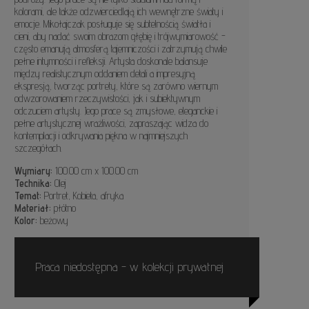
kolorami, ale także odzwierciedlają ich wewnętrzne światy i
emocje. Mikołajczak posługuje się subtelnością światła i
cieni, aby nadać swoim obrazom głębię i trójwymiarowość -
często emanują atmosferą tajemniczości i zatrzymują chwile
pełne intymności i refleksji. Artysta doskonale balansuje
między realistycznym oddaniem detali a impresyjną
ekspresją, tworząc portrety, które są zarówno wiernym
odwzorowaniem rzeczywistości, jak i subiektywnym
odczuciem artysty. Jego prace są zmysłowe, eleganckie i
pełne artystycznej wrażliwości, zapraszając widza do
kontemplacji i odkrywania piękna w najmniejszych
szczegółach.
Wymiary:
100.00 cm x 100.00 cm
Technika:
Olej
Temat:
Portret, Kobieta, afryka
Materiał:
płótno
Kolor:
beżowy
Praca niedostępna - w kolekcji prywatnej