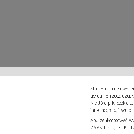
Strona internetowa ca
usług na rzecz użytk
Niektóre pliki cookie 
O NAS
SPOSOBY PŁATNOŚCI
inne mogą być wykorz
ARTYKUŁY
SPOSOBY DOSTAWY
KONTAKT
ZWROTY I REKLAMACJE
Aby zaakceptować wyłą
ZAAKCEPTUJ TYLKO NI
REGULAMIN