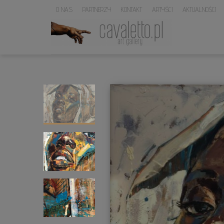
O NAS
PARTNERZY
KONTAKT
ARTYŚCI
AKTUALNOŚCI
LOGO
SERWISU