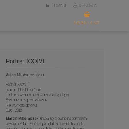
LOGOWANIE
REJESTRACJA
0,00 PLN / 0 SZT.
Portret XXXVII
Autor:
Mikołajczak Marcin
Portret XXXVII
Format: 100x100x3,3 cm
Technika własna połączona z farbą olejną
Boki obrazu są zamalowane.
Nie wymaga oprawy.
Data : 2018
Marcin Mikołajczak
skupia się głównie na portretach
pięknych kobiet, które zapamiętał ze swoich licznych
podróży. Jego prace są nie tylko studiami nad formą i