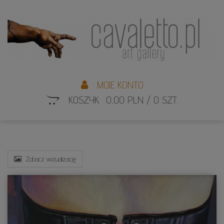
L
S
MOJE KONTO
KOSZYK: 0,00 PLN / 0 SZT.
Zobacz wizualizację