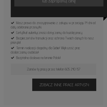
lub zaproponuj cenę
Masz prawo do zrezygnowania z zakupu w przeciągu 14 dni od
daty odebrania przesyłki.
Certyfikat autentyczności dołączamy do każdej pracy.
Bezpieczeństw transakcji oraz ochrona Twoich danych to nasz
priorytet.
Termin realizacji: dogodny dla Ciebie! Większość prac
dostarczamy osobiście!
Bezpłatna dostawa na terenie Polski!
Zamów tę pracę przez telefon 605 240 157
ZOBACZ INNE PRACE ARTYSTY