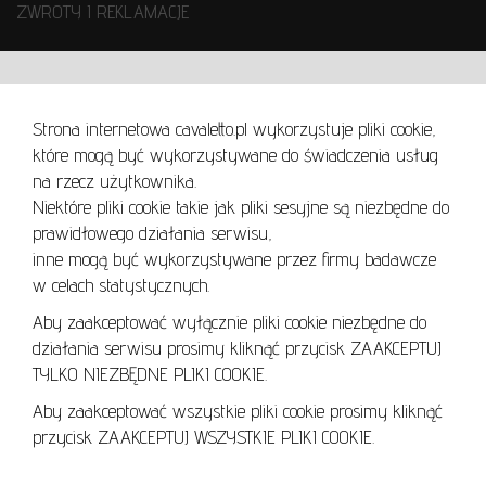
ZWROTY I REKLAMACJE
WARUNKI UŻYTKOWANIA
Strona internetowa cavaletto.pl wykorzystuje pliki cookie,
REGULAMIN
które mogą być wykorzystywane do świadczenia usług
REGULAMIN AUKCJI
na rzecz użytkownika.
Niektóre pliki cookie takie jak pliki sesyjne są niezbędne do
POLITYKA PRYWATNOŚCI
prawidłowego działania serwisu,
POLITYKA COOKIES
inne mogą być wykorzystywane przez firmy badawcze
w celach statystycznych.
Aby zaakceptować wyłącznie pliki cookie niezbędne do
działania serwisu prosimy kliknąć przycisk ZAAKCEPTUJ
Lo
TYLKO NIEZBĘDNE PLIKI COOKIE.
se
Aby zaakceptować wszystkie pliki cookie prosimy kliknąć
przycisk ZAAKCEPTUJ WSZYSTKIE PLIKI COOKIE.