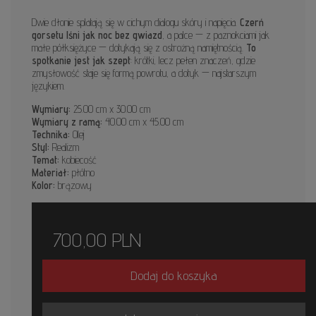
Dwie dłonie splatają się w cichym dialogu skóry i napięcia.
Czerń
gorsetu lśni jak noc bez gwiazd
, a palce — z paznokciami jak
małe półksiężyce — dotykają się z ostrożną namiętnością.
To
spotkanie jest jak szept
: krótki, lecz pełen znaczeń, gdzie
zmysłowość staje się formą powrotu, a dotyk — najstarszym
językiem.
Wymiary:
25.00 cm x 30.00 cm
Wymiary z ramą:
40.00 cm x 45.00 cm
Technika:
Olej
Styl:
Realizm
Temat:
kobiecość
Materiał:
płótno
Kolor:
brązowy
700,00
PLN
Dodaj do koszyka