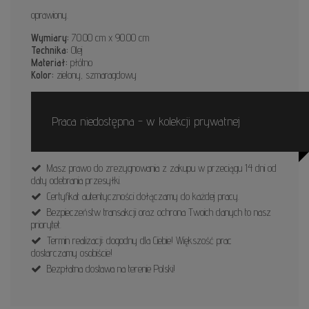
oprawiony.
Wymiary:
70.00 cm x 90.00 cm
Technika:
Olej
Materiał:
płótno
Kolor:
zielony, szmaragdowy
Praca niedostępna - w kolekcji prywatnej
Masz prawo do zrezygnowania z zakupu w przeciągu 14 dni od
daty odebrania przesyłki.
Certyfikat autentyczności dołączamy do każdej pracy.
Bezpieczeństw transakcji oraz ochrona Twoich danych to nasz
priorytet.
Termin realizacji: dogodny dla Ciebie! Większość prac
dostarczamy osobiście!
Bezpłatna dostawa na terenie Polski!