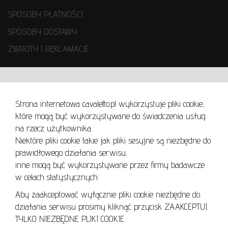
SPOSOBY PŁATNOŚCI
SPOSOBY DOSTAWY
ZWROTY I REKLAMACJE
WARUNKI UŻYTKOWANIA
Strona internetowa cavaletto.pl wykorzystuje pliki cookie,
REGULAMIN
które mogą być wykorzystywane do świadczenia usług
REGULAMIN AUKCJI
na rzecz użytkownika.
Niektóre pliki cookie takie jak pliki sesyjne są niezbędne do
POLITYKA PRYWATNOŚCI
prawidłowego działania serwisu,
POLITYKA COOKIES
inne mogą być wykorzystywane przez firmy badawcze
w celach statystycznych.
Aby zaakceptować wyłącznie pliki cookie niezbędne do
działania serwisu prosimy kliknąć przycisk ZAAKCEPTUJ
Lo
TYLKO NIEZBĘDNE PLIKI COOKIE.
se