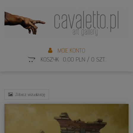
L
S
MOJE KONTO
KOSZYK: 0,00 PLN / 0 SZT.
Zobacz wizualizację