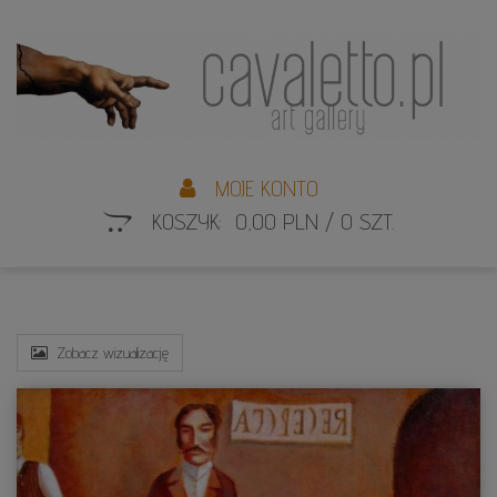
L
S
MOJE KONTO
KOSZYK: 0,00 PLN / 0 SZT.
Zobacz wizualizację