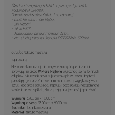
Ślad trzech zaginionych kobiet urywa się w tym hotelu...
PODEJRZANA SPRAWA.
Dzwonię do Herculesa Poirota. ( na domowy)
- Cześć Hercules, mówi Najbor.
- Jaki Najbor?
- Jak to JAKI?!
- Aaaaaaaaaa, bonjour monsieur Victor...
- No... słuchaj Hercules, jest taka PODEJRZANA SPRAWA...
akryl/olej/tektura malarska
sygnowany
Niebanalne kompozycje, intensywne kolory i dynamiczne linie
sprawiają, że prace
Wiktora Najbora
wyróżniają się na tle innych
artystów. Nieustannie poszukuje on nowych wyzwań i inspiracji,
pozostając jednocześnie wiernym sobie i swojej wyjątkowej wizji
sztuki. Jego prace poruszają, inspirują i pozostawiają niezapomniane
wrażenie na wszystkich, którzy mają przyjemność je podziwiać.
Wymiary:
33.00 cm x 40.00 cm
Wymiary z ramą:
33.00 cm x 40.00 cm
Technika:
Technika mieszana
Materiał:
tektura malarska