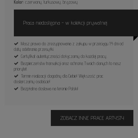
Kolor:
czerwony, turkusowy, brązowy
Praca niedostępna - w kolekcji prywatnej
Masz prawo do zrezygnowania z zakupu w przeciągu 14 dni od
daty odebrania przesyłki.
Certyfikat autentyczności dołączamy do każdej pracy.
Bezpieczeństw transakcji oraz ochrona Twoich danych to nasz
priorytet.
Termin realizacji: dogodny dla Ciebie! Większość prac
dostarczamy osobiście!
Bezpłatna dostawa na terenie Polski!
ZOBACZ INNE PRACE ARTYSTY