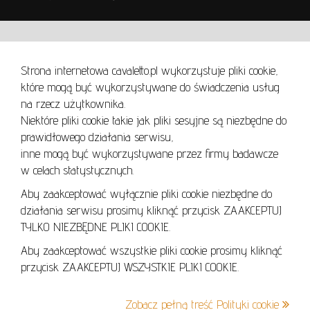
WARUNKI UŻYTKOWANIA
Strona internetowa cavaletto.pl wykorzystuje pliki cookie,
REGULAMIN
które mogą być wykorzystywane do świadczenia usług
REGULAMIN AUKCJI
na rzecz użytkownika.
Niektóre pliki cookie takie jak pliki sesyjne są niezbędne do
POLITYKA PRYWATNOŚCI
prawidłowego działania serwisu,
POLITYKA COOKIES
inne mogą być wykorzystywane przez firmy badawcze
w celach statystycznych.
Aby zaakceptować wyłącznie pliki cookie niezbędne do
działania serwisu prosimy kliknąć przycisk ZAAKCEPTUJ
Lo
TYLKO NIEZBĘDNE PLIKI COOKIE.
se
Aby zaakceptować wszystkie pliki cookie prosimy kliknąć
przycisk ZAAKCEPTUJ WSZYSTKIE PLIKI COOKIE.
+48 605 240 157
Zobacz pełną treść Polityki cookie