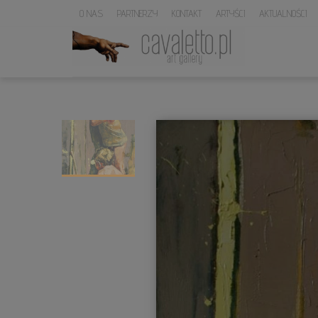
O NAS
PARTNERZY
KONTAKT
ARTYŚCI
AKTUALNOŚCI
LOGO
SERWISU