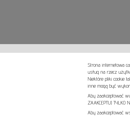
Strona internetowa ca
usług na rzecz użytk
Niektóre pliki cookie 
O NAS
SPOSOBY PŁATNOŚCI
inne mogą być wykorz
ARTYKUŁY
SPOSOBY DOSTAWY
KONTAKT
ZWROTY I REKLAMACJE
Aby zaakceptować wyłą
ZAAKCEPTUJ TYLKO NI
REGULAMIN
Aby zaakceptować wsz
REGULAMIN AUKCJI
POLITYKA PRYWATNOŚCI
POLITYKA COOKIES