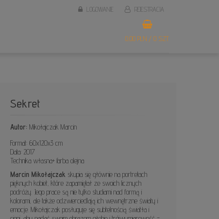
LOGOWANIE
REJESTRACJA
0,00 PLN / 0 SZT.
Sekret
Autor:
Mikołajczak Marcin
Format: 60x120x3 cm
Data: 2017
Technika własna+ farba olejna
Marcin Mikołajczak
skupia się głównie na portretach
pięknych kobiet, które zapamiętał ze swoich licznych
podróży. Jego prace są nie tylko studiami nad formą i
kolorami, ale także odzwierciedlają ich wewnętrzne światy i
emocje. Mikołajczak posługuje się subtelnością światła i
cieni, aby nadać swoim obrazom głębię i trójwymiarowość -