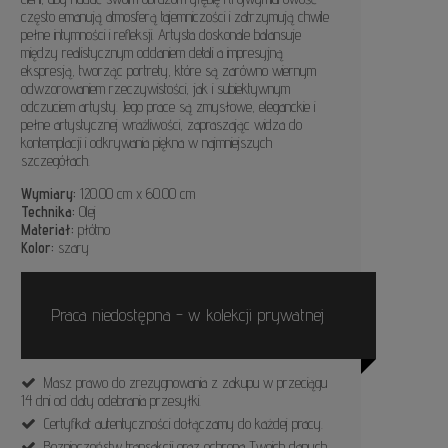
często emanują atmosferą tajemniczości i zatrzymują chwile
pełne intymności i refleksji. Artysta doskonale balansuje
między realistycznym oddaniem detali a impresyjną
ekspresją, tworząc portrety, które są zarówno wiernym
odwzorowaniem rzeczywistości, jak i subiektywnym
odczuciem artysty. Jego prace są zmysłowe, eleganckie i
pełne artystycznej wrażliwości, zapraszając widza do
kontemplacji i odkrywania piękna w najmniejszych
szczegółach.
Wymiary:
120.00 cm x 60.00 cm
Technika:
Olej
Materiał:
płótno
Kolor:
szary
Praca niedostępna - w kolekcji prywatnej
Masz prawo do zrezygnowania z zakupu w przeciągu
14 dni od daty odebrania przesyłki.
Certyfikat autentyczności dołączamy do każdej pracy.
Bezpieczeństw transakcji oraz ochrona Twoich danych