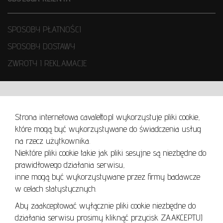
SPOSOBY PŁATNOŚCI
SPOSOBY DOSTAWY
ZWROTY I REKLAMACJE
WARUNKI UŻYTKOWANIA
Strona internetowa cavaletto.pl wykorzystuje pliki cookie,
REGULAMIN
które mogą być wykorzystywane do świadczenia usług
REGULAMIN AUKCJI
na rzecz użytkownika.
Niektóre pliki cookie takie jak pliki sesyjne są niezbędne do
POLITYKA PRYWATNOŚCI
prawidłowego działania serwisu,
POLITYKA COOKIES
inne mogą być wykorzystywane przez firmy badawcze
w celach statystycznych.
Aby zaakceptować wyłącznie pliki cookie niezbędne do
działania serwisu prosimy kliknąć przycisk ZAAKCEPTUJ
Lo