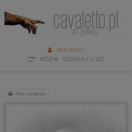
L
S
MOJE KONTO
KOSZYK: 0,00 PLN / 0 SZT.
Zobacz wizualizację