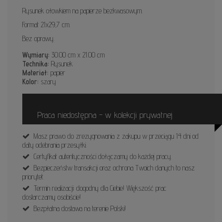
Rysunek ołowkiem na papierze bezkwasowym.
Format 21x29,7 cm.
Bez oprawy.
Wymiary:
30.00 cm x 21.00 cm
Technika:
Rysunek
Materiał:
papier
Kolor:
szary
Praca niedostępna - w kolekcji prywatnej
Masz prawo do zrezygnowania z zakupu w przeciągu 14 dni od
daty odebrania przesyłki.
Certyfikat autentyczności dołączamy do każdej pracy.
Bezpieczeństw transakcji oraz ochrona Twoich danych to nasz
priorytet.
Termin realizacji: dogodny dla Ciebie! Większość prac
dostarczamy osobiście!
Bezpłatna dostawa na terenie Polski!