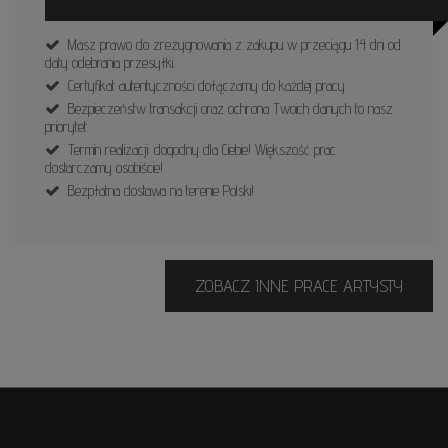
Masz prawo do zrezygnowania z zakupu w przeciągu 14 dni od
daty odebrania przesyłki.
Certyfikat autentyczności dołączamy do każdej pracy.
Bezpieczeństw transakcji oraz ochrona Twoich danych to nasz
priorytet.
Termin realizacji: dogodny dla Ciebie! Większość prac
dostarczamy osobiście!
Bezpłatna dostawa na terenie Polski!
ZOBACZ INNE PRACE ARTYSTY