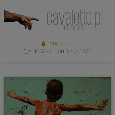
L
S
MOJE KONTO
KOSZYK: 0,00 PLN / 0 SZT.