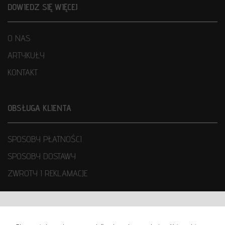
DOWIEDZ SIĘ WIĘCEJ
O NAS
ARTYKUŁY
KONTAKT
OBSŁUGA KLIENTA
SPOSOBY PŁATNOŚCI
SPOSOBY DOSTAWY
ZWROTY I REKLAMACJE
WARUNKI UŻYTKOWANIA