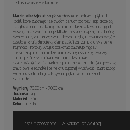
Technika własna + farba olejna
Marcin Mikołajczak
skupia się głównie na portretach pięknych
kobiet, które zapamiętał ze swoich licznych podróży. Jego prace są
nie tylko studiami nad formą i kolorami, ale także odzwierciedlają ich
wewnętrzne światy i emocje. Mikołajczak posługuje się subtelnością
światła i cieni, aby nadać swoim obrazom głębię i trójwymiarowość -
często emanują atmosferą tajemniczości i zatrzymują chwile pełne
intymności i refleksji. Artysta doskonale balansuje między
realistycznym oddaniem detali a impresyjną ekspresją, tworząc
portrety, które są zarówno wiernym odwzorowaniem
rzeczywistości, jak i subiektywnym odczuciem artysty. Jego prace są
zmysłowe, eleganckie i pełne artystycznej wrażliwości, zapraszając
widza do kontemplacji i odkrywania piękna w najmniejszych
szczegółach.
Wymiary:
70.00 cm x 70.00 cm
Technika:
Olej
Materiał:
płótno
Kolor:
multikolor
Praca niedostępna - w kolekcji prywatnej