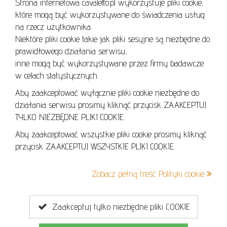
Strona internetowa cavaletto.pl wykorzystuje pliki cookie,
REGULAMIN
które mogą być wykorzystywane do świadczenia usług
REGULAMIN AUKCJI
na rzecz użytkownika.
Niektóre pliki cookie takie jak pliki sesyjne są niezbędne do
POLITYKA PRYWATNOŚCI
prawidłowego działania serwisu,
POLITYKA COOKIES
inne mogą być wykorzystywane przez firmy badawcze
w celach statystycznych.
Aby zaakceptować wyłącznie pliki cookie niezbędne do
działania serwisu prosimy kliknąć przycisk ZAAKCEPTUJ
Lo
TYLKO NIEZBĘDNE PLIKI COOKIE.
se
Aby zaakceptować wszystkie pliki cookie prosimy kliknąć
przycisk ZAAKCEPTUJ WSZYSTKIE PLIKI COOKIE.
+48 605 240 157
Zobacz pełną treść Polityki cookie
kontakt@cavaletto.pl
Zaakceptuj tylko niezbędne pliki COOKIE