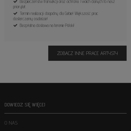
Bezpieczeństw transakcji oraz ochrona Twoich danych to nasz
priorytet.
Termin realizacji: dogodny dla Ciebie! Większość prac
dostarczamy osobiście!
Bezpłatna dostawa na terenie Polski!
ZOBACZ INNE PRACE ARTYSTY
DOWIEDZ SIĘ WIĘCEJ
O NAS