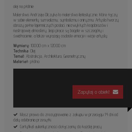
olej na płótnie
Malarstwo Andrzeja Olczyka to malarstwo fantastyczne, które łączy
w sobie elementy surrealizmu, symbolizmu i oniryzmu. Artysta tworzy
obrazy pełne tajemniczych postaci, niezwykłych krajobrazów i
nastrojowej atmosfery. Jego prace są bogate w szczegóły i
światłocienie, a także wyrażają osobiste emocje i wizje artysty.
Wymiary:
100.00 cm x 120.00 cm
Technika:
Olej
Temat:
Abstrakcja, Architektura, Geometryczny
Materiał:
płótno
Zapytaj o obiekt
Masz prawo do zrezygnowania z zakupu w przeciągu 14 dni od
daty odebrania przesyłki.
Certyfikat autentyczności dołączamy do każdej pracy.