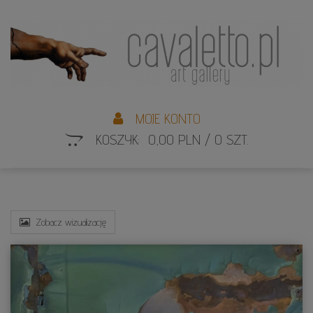
L
S
MOJE KONTO
KOSZYK: 0,00 PLN / 0 SZT.
Zobacz wizualizację