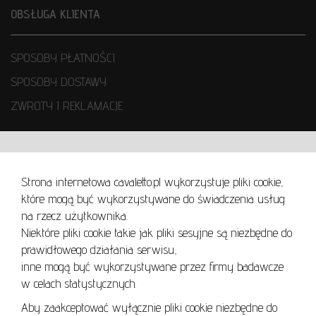
OBSŁUGA KLIENTA
SPOSOBY PŁATNOŚCI
SPOSOBY DOSTAWY
ZWROTY I REKLAMACJE
WARUNKI UŻYTKOWANIA
Strona internetowa cavaletto.pl wykorzystuje pliki cookie,
REGULAMIN
które mogą być wykorzystywane do świadczenia usług
REGULAMIN AUKCJI
na rzecz użytkownika.
Niektóre pliki cookie takie jak pliki sesyjne są niezbędne do
POLITYKA PRYWATNOŚCI
prawidłowego działania serwisu,
POLITYKA COOKIES
inne mogą być wykorzystywane przez firmy badawcze
w celach statystycznych.
Aby zaakceptować wyłącznie pliki cookie niezbędne do