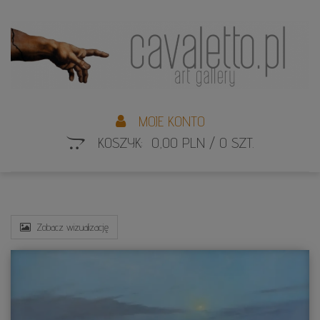
L
S
MOJE KONTO
KOSZYK: 0,00 PLN / 0 SZT.
Zobacz wizualizację