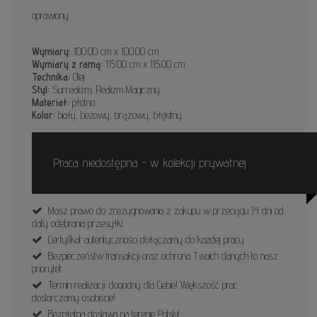
oprawiony.
Wymiary:
100.00 cm x 100.00 cm
Wymiary z ramą:
115.00 cm x 115.00 cm
Technika:
Olej
Styl:
Surrealizm, Realizm Magiczny
Materiał:
płótno
Kolor:
biały, beżowy, brązowy, błękitny
Praca niedostępna - w kolekcji prywatnej
Masz prawo do zrezygnowania z zakupu w przeciągu 14 dni od
daty odebrania przesyłki.
Certyfikat autentyczności dołączamy do każdej pracy.
Bezpieczeństw transakcji oraz ochrona Twoich danych to nasz
priorytet.
Termin realizacji: dogodny dla Ciebie! Większość prac
dostarczamy osobiście!
Bezpłatna dostawa na terenie Polski!