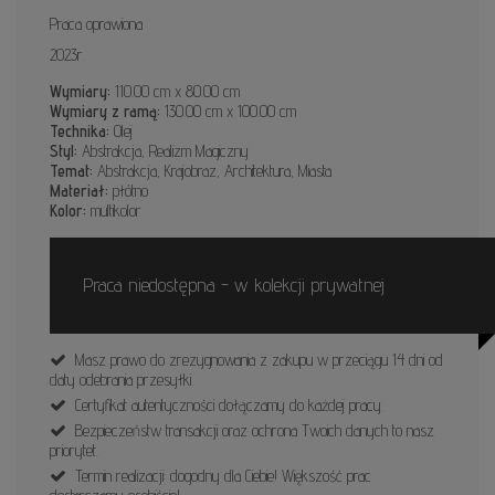
Praca oprawiona
2023r.
Wymiary:
110.00 cm x 80.00 cm
Wymiary z ramą:
130.00 cm x 100.00 cm
Technika:
Olej
Styl:
Abstrakcja, Realizm Magiczny
Temat:
Abstrakcja, Krajobraz, Architektura, Miasta
Materiał:
płótno
Kolor:
multikolor
Praca niedostępna - w kolekcji prywatnej
Masz prawo do zrezygnowania z zakupu w przeciągu 14 dni od
daty odebrania przesyłki.
Certyfikat autentyczności dołączamy do każdej pracy.
Bezpieczeństw transakcji oraz ochrona Twoich danych to nasz
priorytet.
Termin realizacji: dogodny dla Ciebie! Większość prac