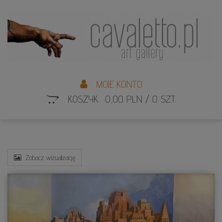
L
S
MOJE KONTO
KOSZYK: 0,00 PLN / 0 SZT.
Zobacz wizualizację