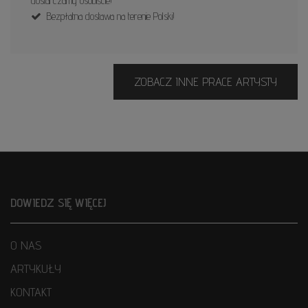
dostarczamy osobiście!
Bezpłatna dostawa na terenie Polski!
ZOBACZ INNE PRACE ARTYSTY
DOWIEDZ SIĘ WIĘCEJ
O NAS
ARTYKUŁY
KONTAKT