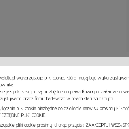
valetto.pl wykorzystuje pliki cookie, które mogą być wykorzystywa
ownika.
takie jak pliki sesyjne są niezbędne do prawidłowego działania serwi
Zobacz, zakochaj się i wybierz obrazy na ścianę Twojego domu i biura już dziś!
Obrazy olejne oraz akrylowe, akwarele, pastele, grafiki, rzeźby ceramiczne, metalowe i dr
ystywane przez firmy badawcze w celach statystycznych.
Znajdziesz u Nas wszystkie style i techniki malarskie. Realizm, Ekspresjonizm, Surrealizm, 
Magiczny a może sztuka współczesna, która często łączy wszystkie style?
cznie pliki cookie niezbędne do działania serwisu prosimy kliknąć
EZBĘDNE PLIKI COOKIE.
Zapraszamy online oraz do galerii stacjonarnej:
Art Gallery Cavaletto
ystkie pliki cookie prosimy kliknąć przycisk ZAAKCEPTUJ WSZYSTKI
Obrońcow Pokoju 3