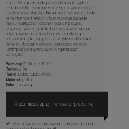
emocje. Mikołajczak posługuje się subtelnością światła i
cieni, aby nadać swoim obrazom głębię i trójwymiarowość -
często emanują atmosferą tajemniczości i zatrzymują chwile
pełne intymności i refleksji. Artysta doskonale balansuje
między realistycznym oddaniem detali a impresyjną
ekspresją, tworząc portrety, które są zarówno wiernym
odwzorowaniem rzeczywistości, jak i subiektywnym
odczuciem artysty. Jego prace są zmysłowe, eleganckie i
pełne artystycznej wrażliwości, zapraszając widza do
kontemplacji i odkrywania piękna w najmniejszych
szczegółach.
Wymiary:
80.00 cm x 80.00 cm
Technika:
Olej
Temat:
Ludzie, Kultura, afryka
Materiał:
płótno
Kolor:
czerwony
Praca niedostępna - w kolekcji prywatnej
Masz prawo do zrezygnowania z zakupu w przeciągu
14 dni od daty odebrania przesyłki.