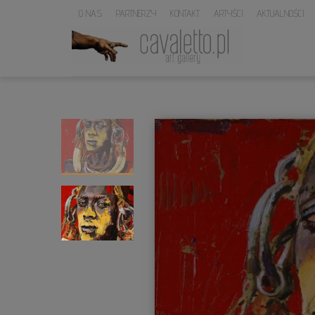
O NAS
PARTNERZY
KONTAKT
ARTYŚCI
AKTUALNOŚCI
LOGO
SERWISU