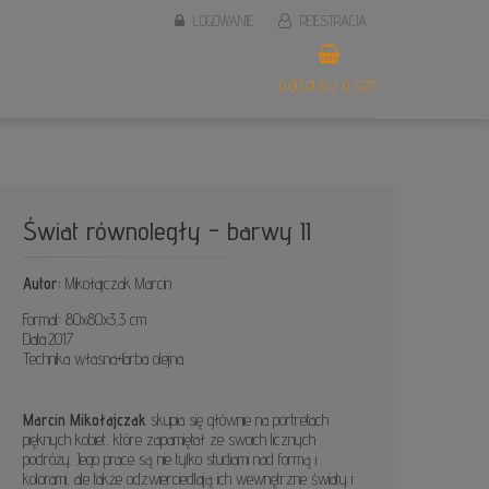
LOGOWANIE
REJESTRACJA
0,00 PLN / 0 SZT.
Świat równoległy - barwy II
Autor:
Mikołajczak Marcin
Format: 80x80x3,3 cm
Data:2017
Technika własna+farba olejna
Marcin Mikołajczak
skupia się głównie na portretach
pięknych kobiet, które zapamiętał ze swoich licznych
podróży. Jego prace są nie tylko studiami nad formą i
kolorami, ale także odzwierciedlają ich wewnętrzne światy i