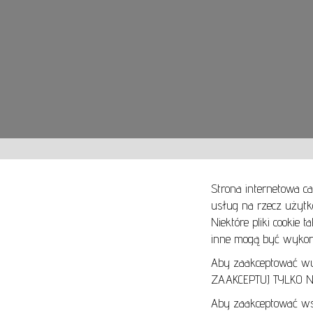
Strona internetowa ca
usług na rzecz użytk
Niektóre pliki cookie 
O NAS
SPOSOBY PŁATNOŚCI
inne mogą być wykorz
ARTYKUŁY
SPOSOBY DOSTAWY
KONTAKT
ZWROTY I REKLAMACJE
Aby zaakceptować wyłą
ZAAKCEPTUJ TYLKO NI
REGULAMIN
Aby zaakceptować wsz
REGULAMIN AUKCJI