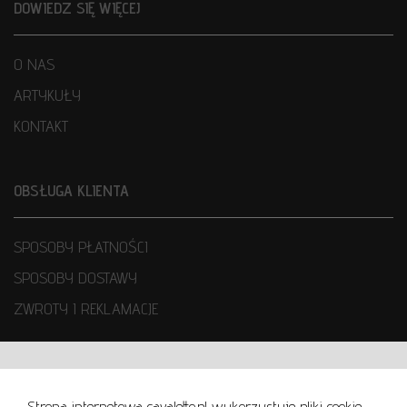
DOWIEDZ SIĘ WIĘCEJ
O NAS
ARTYKUŁY
KONTAKT
OBSŁUGA KLIENTA
SPOSOBY PŁATNOŚCI
SPOSOBY DOSTAWY
ZWROTY I REKLAMACJE
WARUNKI UŻYTKOWANIA
Strona internetowa cavaletto.pl wykorzystuje pliki cookie,