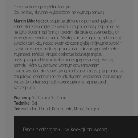
Obraz wykonany na płótnie lnianym.
Boki zostały starannie wykończone, nie wymaga oprawy.
Marcin Mikołajczak
skupia się głównie na portretach pięknych
kobiet, które zapamiętał ze swoich licznych podróży. Jego prace są
nie tylko studiami nad formą i kolorami, ale także odzwierciedlają ich
wewnętrzne światy i emocje. Mikołajczak posługuje się subtelnością
światła i cieni, aby nadać swoim obrazom głębię i trójwymiarowość -
często emanują atmosferą tajemniczości i zatrzymują chwile pełne
intymności i refleksji. Artysta doskonale balansuje między
realistycznym oddaniem detali a impresyjną ekspresją, tworząc
portrety, które są zarówno wiernym odwzorowaniem
rzeczywistości, jak i subiektywnym odczuciem artysty. Jego prace są
zmysłowe, eleganckie i pełne artystycznej wrażliwości, zapraszając
widza do kontemplacji i odkrywania piękna w najmniejszych
szczegółach.
Wymiary:
50.00 cm x 50.00 cm
Technika:
Olej
Temat:
Ludzie, Portret, Kobieta, Ciało, Miłość, Erotyka
Praca niedostępna - w kolekcji prywatnej