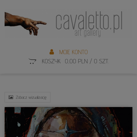
L
S
MOJE KONTO
KOSZYK: 0,00 PLN / 0 SZT.
Zobacz wizualizację