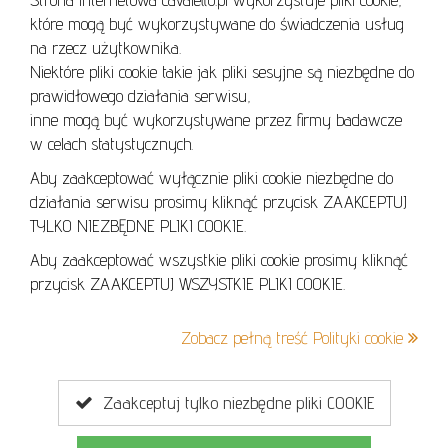
REGULAMIN
które mogą być wykorzystywane do świadczenia usług
REGULAMIN AUKCJI
na rzecz użytkownika.
Niektóre pliki cookie takie jak pliki sesyjne są niezbędne do
POLITYKA PRYWATNOŚCI
prawidłowego działania serwisu,
POLITYKA COOKIES
inne mogą być wykorzystywane przez firmy badawcze
w celach statystycznych.
Aby zaakceptować wyłącznie pliki cookie niezbędne do
działania serwisu prosimy kliknąć przycisk ZAAKCEPTUJ
Lo
TYLKO NIEZBĘDNE PLIKI COOKIE.
se
Aby zaakceptować wszystkie pliki cookie prosimy kliknąć
przycisk ZAAKCEPTUJ WSZYSTKIE PLIKI COOKIE.
+48 605 240 157
Zobacz pełną treść Polityki cookie
kontakt@cavaletto.pl
Zaakceptuj tylko niezbędne pliki COOKIE