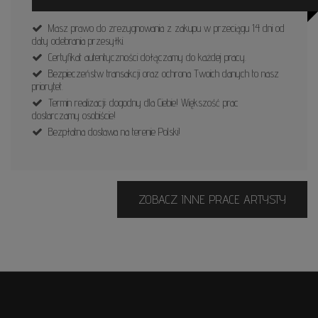
Masz prawo do zrezygnowania z zakupu w przeciągu 14 dni od
daty odebrania przesyłki.
Certyfikat autentyczności dołączamy do każdej pracy.
Bezpieczeństw transakcji oraz ochrona Twoich danych to nasz
priorytet.
Termin realizacji: dogodny dla Ciebie! Większość prac
dostarczamy osobiście!
Bezpłatna dostawa na terenie Polski!
ZOBACZ INNE PRACE ARTYSTY