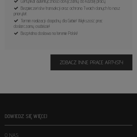
Certyfikat autentyczności dołączamy do każdej pracy.
Bezpieczeństw transakcji oraz ochrona Twoich danych to nasz
priorytet.
Termin realizacji: dogodny dla Ciebie! Większość prac
dostarczamy osobiście!
Bezpłatna dostawa na terenie Polski!
ZOBACZ INNE PRACE ARTYSTY
DOWIEDZ SIĘ WIĘCEJ
O NAS