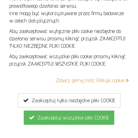
POLITYKA PRYWATNOŚCI
prawidłowego działania serwisu,
POLITYKA COOKIES
inne mogą być wykorzystywane przez firmy badawcze
w celach statystycznych.
Aby zaakceptować wyłącznie pliki cookie niezbędne do
działania serwisu prosimy kliknąć przycisk ZAAKCEPTUJ
Lo
TYLKO NIEZBĘDNE PLIKI COOKIE.
se
Aby zaakceptować wszystkie pliki cookie prosimy kliknąć
przycisk ZAAKCEPTUJ WSZYSTKIE PLIKI COOKIE.
+48 605 240 157
Zobacz pełną treść Polityki cookie
kontakt@cavaletto.pl
Zaakceptuj tylko niezbędne pliki COOKIE
Zaakceptuj wszystkie pliki COOKIE
Copyright © 2026
MGN Group
. Wszelkie prawa zastrzeżone.
Projekt i wykonanie
Ambicode
dla MGN Group.