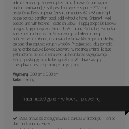
autentyczności, sprzedawany bez ramy, (możliwość oprawy na
osobne zamówienie). / Soft pastel on paper - signed - 2017, soft
pastel Conte Paris on paper Canson, dimensions: 62 x 48 cm in light
passe partout, condition: good, sold without a frame, Shipment : well
packed and with tracking. Hasidic on Lelow - Happy people Do Lelowa
przyjezdzają chasydzi z Izraela, USA, Europy Zachodniej. Po rynku
spacerują brodaci mężczyźni w czarnych chałatach, białych
pończochach i chłopcy, uczniowie chederów, którzy pejsy układają
ze specjalnie zapuszczonych włosów. Przyjeżdżają, aby pomodlić
się na grobie cadyka Dawida Lelowera, w rocznicę śmierci. Ta data
jest ruchoma, bo jest liczona według kalendarza księżycowego,
którym posługują się ortodoksyjni Żydzi. W Lelowie wizyty
chasydów to jest już przemysł turystyczny.
Wymiary:
0.00 cm x 0.00 cm
Kolor:
czarny
Praca niedostępna - w kolekcji prywatnej
Masz prawo do zrezygnowania z zakupu w przeciągu 14 dni od
daty odebrania przesyłki.