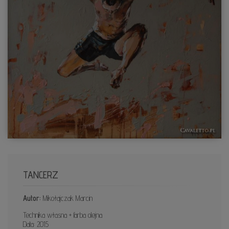
TANCERZ
Autor:
Mikołajczak Marcin
Technika własna + farba olejna
Data: 2015