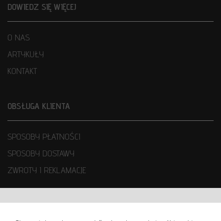
DOWIEDZ SIĘ WIĘCEJ
O NAS
ARTYKUŁY
KONTAKT
OBSŁUGA KLIENTA
SPOSOBY PŁATNOŚCI
SPOSOBY DOSTAWY
ZWROTY I REKLAMACJE
WARUNKI UŻYTKOWANIA