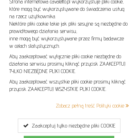
Strona internetowa cavaletto.pl wykorzystuje pliki cookie,
REGULAMIN
które mogą być wykorzystywane do świadczenia usług
REGULAMIN AUKCJI
na rzecz użytkownika.
Niektóre pliki cookie takie jak pliki sesyjne są niezbędne do
POLITYKA PRYWATNOŚCI
prawidłowego działania serwisu,
POLITYKA COOKIES
inne mogą być wykorzystywane przez firmy badawcze
w celach statystycznych.
Aby zaakceptować wyłącznie pliki cookie niezbędne do
działania serwisu prosimy kliknąć przycisk ZAAKCEPTUJ
Lo
TYLKO NIEZBĘDNE PLIKI COOKIE.
se
Aby zaakceptować wszystkie pliki cookie prosimy kliknąć
przycisk ZAAKCEPTUJ WSZYSTKIE PLIKI COOKIE.
+48 605 240 157
Zobacz pełną treść Polityki cookie
kontakt@cavaletto.pl
Zaakceptuj tylko niezbędne pliki COOKIE