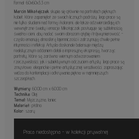
Format: 60x60x3,3 cm
Marcin Mikołajczak
skupia się głównie na portretach pięknych
kobiet, które zapamiętał ze swoich licznych podróży. Jego prace są
nie tylko studiami nad formą i kolorami, ale także odzwierciedlają ich
wewnętrzne światy i emocje. Mikołajczak posługuje się subtelnością
światła i cieni, aby nadać swoim obrazom głębię i trójwymiarowość -
często emanują atmosferą tajemniczości i zatrzymują chwile pełne
intymności i refleksji. Artysta doskonale balansuje między
realistycznym oddaniem detali a impresyjną ekspresją, tworząc
portrety, które są zarówno wiernym odwzorowaniem
rzeczywistości, jak i subiektywnym odczuciem artysty. Jego prace są
zmysłowe, eleganckie i pełne artystycznej wrażliwości, zapraszając
widza do kontemplacji i odkrywania piękna w najmniejszych
szczegółach.
Wymiary:
60.00 cm x 60.00 cm
Technika:
Olej
Temat:
Mężczyzna, taniec
Materiał:
płótno
Kolor:
szary
Praca niedostępna - w kolekcji prywatnej