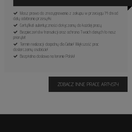
Masz prawo do zrezygnowania z zakupu w przeciągu 14 dni od
daty odebrania przesyłki.
Certyfikat autentyczności dołączamy do każdej pracy.
Bezpieczeństw transakcji oraz ochrona Twoich danych to nasz
priorytet.
Termin realizacji: dogodny dla Ciebie! Większość prac
dostarczamy osobiście!
Bezpłatna dostawa na terenie Polski!
ZOBACZ INNE PRACE ARTYSTY