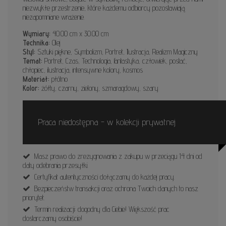
niezwykłe przestrzenie, które każdemu odbiorcy pozostawiają
niezapomniane wrażenie.
Wymiary:
40.00 cm x 30.00 cm
Technika:
Olej
Styl:
Sztuki piękne, Symbolizm, Portret, Ilustracja, Realizm Magiczny
Temat:
Portret, Czas, Technologia, fantastyka, człowiek, postać,
chłopiec, ilustracja, intensywne kolory, kosmos
Materiał:
płótno
Kolor:
żółty, czarny, zielony, szmaragdowy, szary
Praca niedostępna - w kolekcji prywatnej
Masz prawo do zrezygnowania z zakupu w przeciągu 14 dni od
daty odebrania przesyłki.
Certyfikat autentyczności dołączamy do każdej pracy.
Bezpieczeństw transakcji oraz ochrona Twoich danych to nasz
priorytet.
Termin realizacji: dogodny dla Ciebie! Większość prac
dostarczamy osobiście!