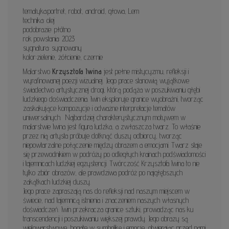
tematyka:portret, robot, android, głowa, Lem
technika: olej
podobrazie: płótno
rok powstania: 2023
sygnatura: sygnowany
kolor:zielenie, żółcienie, czernie
Malarstwo
Krzysztofa Iwina
jest pełne mistycyzmu, refleksji i
wyrafinowanej poezji wizualnej. Jego prace stanowią wyjątkowe
świadectwo artystycznej drogi, którą podąża w poszukiwaniu głębi
ludzkiego doświadczenia. Iwin eksploruje granice wyobraźni, tworząc
zaskakujące kompozycje i odważne interpretacje tematów
uniwersalnych.
Najbardziej charakterystycznym motywem w
malarstwie Iwina jest figura ludzka, a zwłaszcza twarz. To właśnie
przez nią artysta próbuje dotknąć duszy odbiorcy, tworząc
niepowtarzalne połączenie między obrazem a emocjami. Twarz staje
się przewodnikiem w podróży po odległych krainach podświadomości
i tajemnicach ludzkiej egzystencji. Twórczość Krzysztofa Iwina to nie
tylko zbiór obrazów, ale prawdziwa podróż po najgłębszych
zakątkach ludzkiej duszy.
Jego prace zapraszają nas do refleksji nad naszym miejscem w
świecie, nad tajemnicą istnienia i znaczeniem naszych własnych
doświadczeń. Iwin przekracza granice sztuki, prowadząc nas ku
transcendencji i poszukiwaniu większej prawdy. Jego obrazy są
wielowarstwowe, bogate w symbolikę i emocje, otwierając przed nami