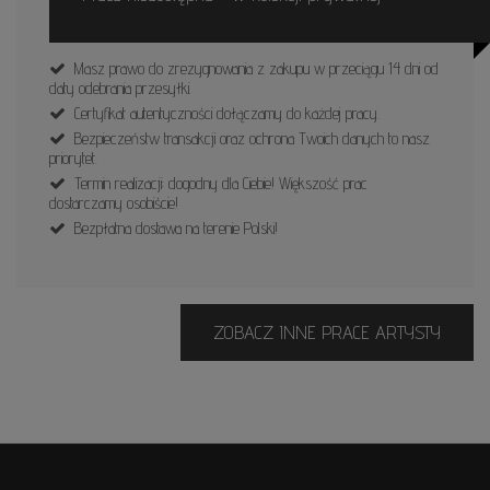
Masz prawo do zrezygnowania z zakupu w przeciągu 14 dni od
daty odebrania przesyłki.
Certyfikat autentyczności dołączamy do każdej pracy.
Bezpieczeństw transakcji oraz ochrona Twoich danych to nasz
priorytet.
Termin realizacji: dogodny dla Ciebie! Większość prac
dostarczamy osobiście!
Bezpłatna dostawa na terenie Polski!
ZOBACZ INNE PRACE ARTYSTY