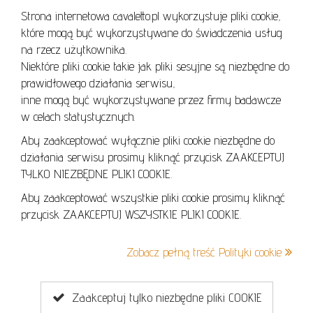
Strona internetowa cavaletto.pl wykorzystuje pliki cookie,
REGULAMIN
które mogą być wykorzystywane do świadczenia usług
REGULAMIN AUKCJI
na rzecz użytkownika.
Niektóre pliki cookie takie jak pliki sesyjne są niezbędne do
POLITYKA PRYWATNOŚCI
prawidłowego działania serwisu,
POLITYKA COOKIES
inne mogą być wykorzystywane przez firmy badawcze
w celach statystycznych.
Aby zaakceptować wyłącznie pliki cookie niezbędne do
działania serwisu prosimy kliknąć przycisk ZAAKCEPTUJ
Lo
TYLKO NIEZBĘDNE PLIKI COOKIE.
se
Aby zaakceptować wszystkie pliki cookie prosimy kliknąć
przycisk ZAAKCEPTUJ WSZYSTKIE PLIKI COOKIE.
+48 605 240 157
Zobacz pełną treść Polityki cookie
kontakt@cavaletto.pl
Zaakceptuj tylko niezbędne pliki COOKIE