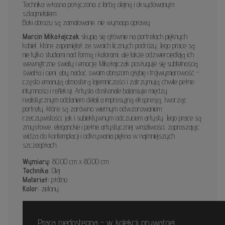
Technika własna połączona z farbą olejną i oksydowanym
szlagmetalem.
Boki obrazu są zamalowane, nie wymaga oprawy
Marcin Mikołajczak
skupia się głównie na portretach pięknych
kobiet, które zapamiętał ze swoich licznych podróży. Jego prace są
nie tylko studiami nad formą i kolorami, ale także odzwierciedlają ich
wewnętrzne światy i emocje. Mikołajczak posługuje się subtelnością
światła i cieni, aby nadać swoim obrazom głębię i trójwymiarowość -
często emanują atmosferą tajemniczości i zatrzymują chwile pełne
intymności i refleksji. Artysta doskonale balansuje między
realistycznym oddaniem detali a impresyjną ekspresją, tworząc
portrety, które są zarówno wiernym odwzorowaniem
rzeczywistości, jak i subiektywnym odczuciem artysty. Jego prace są
zmysłowe, eleganckie i pełne artystycznej wrażliwości, zapraszając
widza do kontemplacji i odkrywania piękna w najmniejszych
szczegółach.
Wymiary:
80.00 cm x 80.00 cm
Technika:
Olej
Materiał:
płótno
Kolor:
zielony
Praca niedostępna - w kolekcji prywatnej