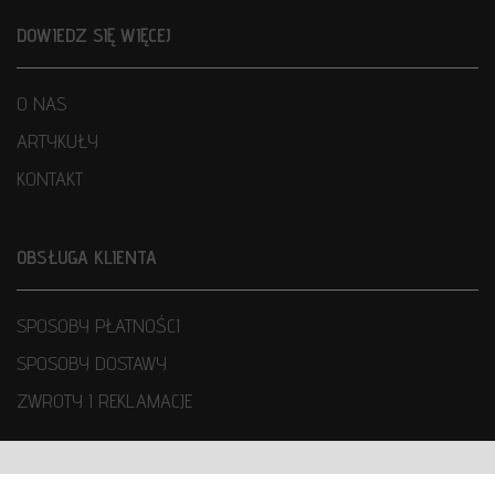
DOWIEDZ SIĘ WIĘCEJ
O NAS
ARTYKUŁY
KONTAKT
OBSŁUGA KLIENTA
SPOSOBY PŁATNOŚCI
SPOSOBY DOSTAWY
ZWROTY I REKLAMACJE
WARUNKI UŻYTKOWANIA