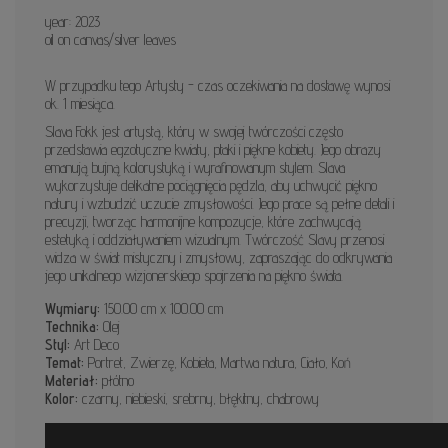
year: 2023
oil on canvas/silver leaves
W przypadku tego Artysty - czas oczekiwania na dostawę wynosi
ok. 1 miesiąca.
Slava Fokk jest artystą, który w swojej twórczości często
przedstawia egzotyczne kwiaty, ptaki i piękne kobiety. Jego obrazy
emanują bujną kolorystyką i wyrafinowanym stylem. Slava
wykorzystuje delikatne pociągnięcia pędzla, aby uchwycić piękno
natury i wzbudzić uczucie zmysłowości. Jego prace są pełne detali i
precyzji, tworząc harmonijne kompozycje, które zachwycają
estetyką i oddziaływaniem wizualnym. Twórczość Slavy przenosi
widza w świat mistyczny i zmysłowy, zapraszając do odkrywania
jego unikalnego wizjonerskiego spojrzenia na piękno świata.
Wymiary:
150.00 cm x 100.00 cm
Technika:
Olej
Styl:
Art Deco
Temat:
Portret, Zwierzę, Kobieta, Martwa natura, Ciało, Koń
Materiał:
płótno
Kolor:
czarny, niebieski, srebrny, błękitny, chabrowy