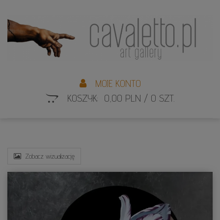
L
S
MOJE KONTO
KOSZYK: 0,00 PLN / 0 SZT.
Zobacz wizualizację