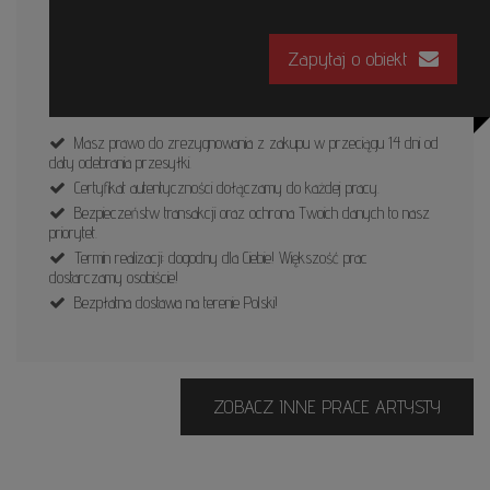
Zapytaj o obiekt
Masz prawo do zrezygnowania z zakupu w przeciągu 14 dni od
daty odebrania przesyłki.
Certyfikat autentyczności dołączamy do każdej pracy.
Bezpieczeństw transakcji oraz ochrona Twoich danych to nasz
priorytet.
Termin realizacji: dogodny dla Ciebie! Większość prac
dostarczamy osobiście!
Bezpłatna dostawa na terenie Polski!
ZOBACZ INNE PRACE ARTYSTY