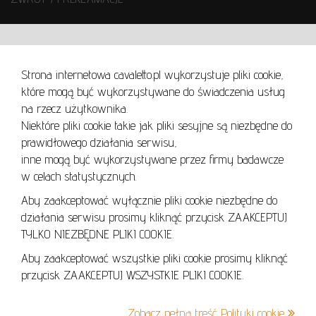
WARUNKI UŻYTKOWANIA
Strona internetowa cavaletto.pl wykorzystuje pliki cookie,
REGULAMIN
które mogą być wykorzystywane do świadczenia usług
REGULAMIN AUKCJI
na rzecz użytkownika.
Niektóre pliki cookie takie jak pliki sesyjne są niezbędne do
POLITYKA PRYWATNOŚCI
prawidłowego działania serwisu,
POLITYKA COOKIES
inne mogą być wykorzystywane przez firmy badawcze
w celach statystycznych.
Aby zaakceptować wyłącznie pliki cookie niezbędne do
działania serwisu prosimy kliknąć przycisk ZAAKCEPTUJ
Lo
TYLKO NIEZBĘDNE PLIKI COOKIE.
se
Aby zaakceptować wszystkie pliki cookie prosimy kliknąć
przycisk ZAAKCEPTUJ WSZYSTKIE PLIKI COOKIE.
+48 605 240 157
Zobacz pełną treść Polityki cookie