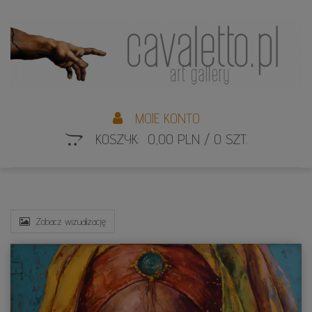
L
S
MOJE KONTO
KOSZYK: 0,00 PLN / 0 SZT.
Zobacz wizualizację