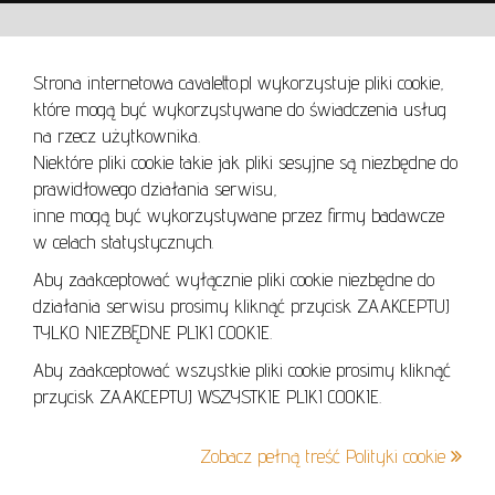
WARUNKI UŻYTKOWANIA
Strona internetowa cavaletto.pl wykorzystuje pliki cookie,
REGULAMIN
które mogą być wykorzystywane do świadczenia usług
REGULAMIN AUKCJI
na rzecz użytkownika.
Niektóre pliki cookie takie jak pliki sesyjne są niezbędne do
POLITYKA PRYWATNOŚCI
prawidłowego działania serwisu,
POLITYKA COOKIES
inne mogą być wykorzystywane przez firmy badawcze
w celach statystycznych.
Aby zaakceptować wyłącznie pliki cookie niezbędne do
działania serwisu prosimy kliknąć przycisk ZAAKCEPTUJ
Lo
TYLKO NIEZBĘDNE PLIKI COOKIE.
se
Aby zaakceptować wszystkie pliki cookie prosimy kliknąć
przycisk ZAAKCEPTUJ WSZYSTKIE PLIKI COOKIE.
+48 605 240 157
Zobacz pełną treść Polityki cookie
kontakt@cavaletto.pl