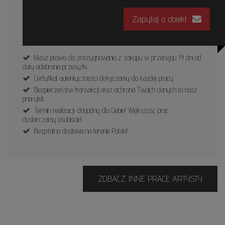
Zapytaj o obiekt
Masz prawo do zrezygnowania z zakupu w przeciągu 14 dni od
daty odebrania przesyłki.
Certyfikat autentyczności dołączamy do każdej pracy.
Bezpieczeństw transakcji oraz ochrona Twoich danych to nasz
priorytet.
Termin realizacji: dogodny dla Ciebie! Większość prac
dostarczamy osobiście!
Bezpłatna dostawa na terenie Polski!
ZOBACZ INNE PRACE ARTYSTY