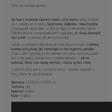
Obraz nie wymaga oprawy.
Jej twarz emanuje ciepłem ziemi i siłą wiatru
, jakby zrodziła
się z samego serca natury.
Spojrzenie, głębokie i nieuchwytne
,
przyciąga jak nocne niebo, w którym migoczą niewidzialne historie.
Delikatne barwne smugi na policzkach wyglądają jak
ślady dawnych
wzruszeń
, a zarazem jak pieczęcie odwagi.
Turban w odcieniach ognia okala jej czoło niczym korona, a
zielony
kamień połyskuje jak zamknięta w nim mądrość pokoleń
.
Złoto i zieleń spływają po jej ramionach jak ciepły, ochronny kokon.
Jest w niej spokój, dostojeństwo i subtelna tajemnica —
jak w
kobiecie, która zna swoją wartość i niesie ją bez słów
.
To portret, który patrzy wprost na widza — pewnie, łagodnie i z
mocą, której nie sposób pominąć.
Wymiary:
120.00 cm x 100.00 cm
Technika:
Olej
Materiał:
płótno
Kolor:
błękitny