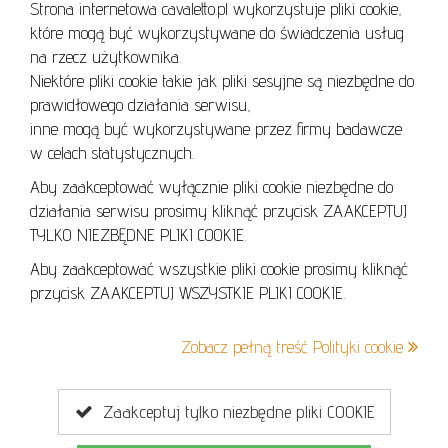
Strona internetowa cavaletto.pl wykorzystuje pliki cookie,
REGULAMIN
które mogą być wykorzystywane do świadczenia usług
REGULAMIN AUKCJI
na rzecz użytkownika.
Niektóre pliki cookie takie jak pliki sesyjne są niezbędne do
POLITYKA PRYWATNOŚCI
prawidłowego działania serwisu,
POLITYKA COOKIES
inne mogą być wykorzystywane przez firmy badawcze
w celach statystycznych.
Aby zaakceptować wyłącznie pliki cookie niezbędne do
działania serwisu prosimy kliknąć przycisk ZAAKCEPTUJ
Lo
TYLKO NIEZBĘDNE PLIKI COOKIE.
se
Aby zaakceptować wszystkie pliki cookie prosimy kliknąć
przycisk ZAAKCEPTUJ WSZYSTKIE PLIKI COOKIE.
+48 605 240 157
Zobacz pełną treść Polityki cookie
kontakt@cavaletto.pl
Zaakceptuj tylko niezbędne pliki COOKIE