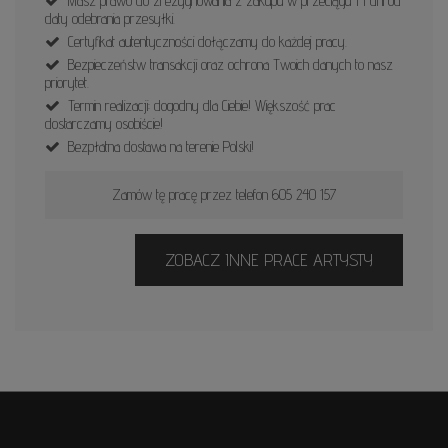
Masz prawo do zrezygnowania z zakupu w przeciągu 14 dni od
daty odebrania przesyłki.
Certyfikat autentyczności dołączamy do każdej pracy.
Bezpieczeństw transakcji oraz ochrona Twoich danych to nasz
priorytet.
Termin realizacji: dogodny dla Ciebie! Większość prac
dostarczamy osobiście!
Bezpłatna dostawa na terenie Polski!
Zamów tę pracę przez telefon 605 240 157
ZOBACZ INNE PRACE ARTYSTY