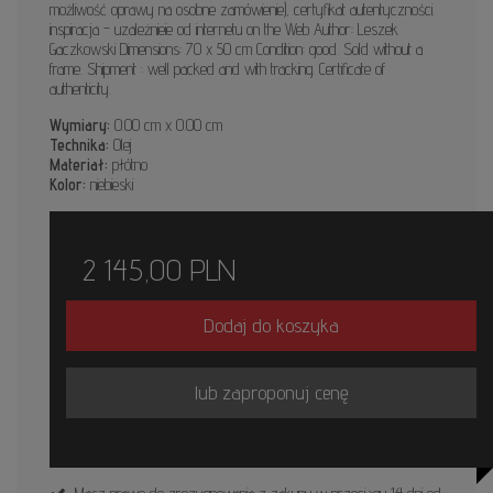
możliwość oprawy na osobne zamówienie), certyfikat autentyczności.
inspiracja - uzależnieie od internetu on the Web Author: Leszek
Gaczkowski Dimensions: 70 x 50 cm Condition: good. Sold without a
frame. Shipment : well packed and with tracking. Certificate of
authenticity.
Wymiary:
0.00 cm x 0.00 cm
Technika:
Olej
Materiał:
płótno
Kolor:
niebieski
2 145,00
PLN
Dodaj do koszyka
lub zaproponuj cenę