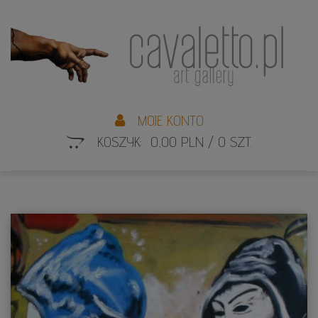
L
S
MOJE KONTO
KOSZYK: 0,00 PLN / 0 SZT.