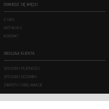
DOWIEDZ SIĘ WIĘCEJ
O NAS
ARTYKUŁY
KONTAKT
OBSŁUGA KLIENTA
SPOSOBY PŁATNOŚCI
SPOSOBY DOSTAWY
ZWROTY I REKLAMACJE
WARUNKI UŻYTKOWANIA