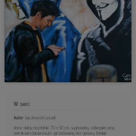
W sieci
Autor:
Gaczkowski Leszek
obraz olejny na płótnie, 70 x 50 cm, sygnowany, zabezpieczony
werniksem damarowym. sprzedawany bez oprawy. (istnieje