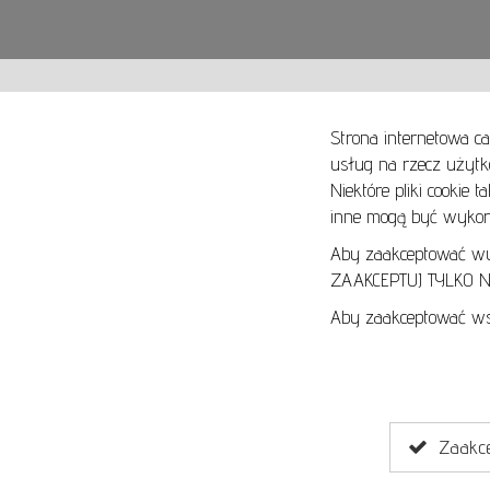
Strona internetowa ca
usług na rzecz użytk
Niektóre pliki cookie 
O NAS
SPOSOBY PŁATNOŚCI
inne mogą być wykorz
ARTYKUŁY
SPOSOBY DOSTAWY
KONTAKT
ZWROTY I REKLAMACJE
Aby zaakceptować wyłą
ZAAKCEPTUJ TYLKO NI
REGULAMIN
Aby zaakceptować wsz
REGULAMIN AUKCJI
POLITYKA PRYWATNOŚCI
POLITYKA COOKIES
Zaakcep