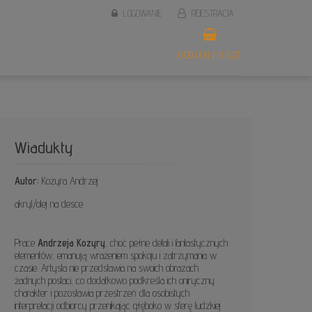
LOGOWANIE
REJESTRACJA
0,00 PLN / 0 SZT.
Wiadukty
Autor:
Kozyra Andrzej
akryl/olej na desce
Prace
Andrzeja Kozyry
, choć pełne detali i fantastycznych
elementów, emanują wrażeniem spokoju i zatrzymania w
czasie. Artysta nie przedstawia na swoich obrazach
żadnych postaci, co dodatkowo podkreśla ich oniryczny
charakter i pozostawia przestrzeń dla osobistych
interpretacji odbiorcy przenikając głęboko w sferę ludzkiej