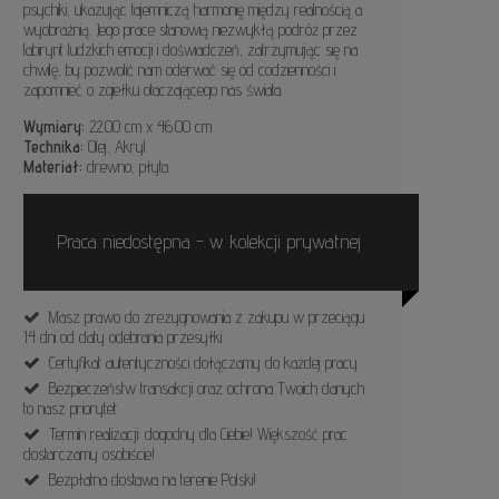
psychiki, ukazując tajemniczą harmonię między realnością a
wyobraźnią. Jego prace stanowią niezwykłą podróż przez
labirynt ludzkich emocji i doświadczeń, zatrzymując się na
chwilę, by pozwolić nam oderwać się od codzienności i
zapomnieć o zgiełku otaczającego nas świata.
Wymiary:
22.00 cm x 46.00 cm
Technika:
Olej, Akryl
Materiał:
drewno, płyta
Praca niedostępna - w kolekcji prywatnej
Masz prawo do zrezygnowania z zakupu w przeciągu
14 dni od daty odebrania przesyłki.
Certyfikat autentyczności dołączamy do każdej pracy.
Bezpieczeństw transakcji oraz ochrona Twoich danych
to nasz priorytet.
Termin realizacji: dogodny dla Ciebie! Większość prac
dostarczamy osobiście!
Bezpłatna dostawa na terenie Polski!