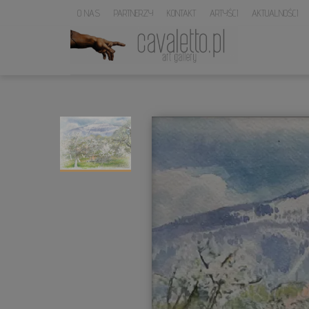
O NAS
PARTNERZY
KONTAKT
ARTYŚCI
AKTUALNOŚCI
LOGO
SERWISU