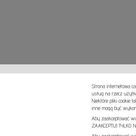
Strona internetowa ca
usług na rzecz użytk
Niektóre pliki cookie 
O NAS
SPOSOBY PŁATNOŚCI
inne mogą być wykorz
ARTYKUŁY
SPOSOBY DOSTAWY
KONTAKT
ZWROTY I REKLAMACJE
Aby zaakceptować wyłą
ZAAKCEPTUJ TYLKO NI
REGULAMIN
Aby zaakceptować wsz