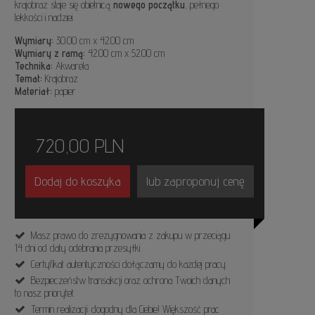
krajobraz staje się obietnicą
nowego początku
, pełnego
lekkości i nadziei.
Wymiary:
30.00 cm x 42.00 cm
Wymiary z ramą:
42.00 cm x 52.00 cm
Technika:
Akwarela
Temat:
Krajobraz
Materiał:
papier
720,00
PLN
Dodaj do koszyka
lub zaproponuj cenę
Masz prawo do zrezygnowania z zakupu w przeciągu
14 dni od daty odebrania przesyłki.
Certyfikat autentyczności dołączamy do każdej pracy.
Bezpieczeństw transakcji oraz ochrona Twoich danych
to nasz priorytet.
Termin realizacji: dogodny dla Ciebie! Większość prac