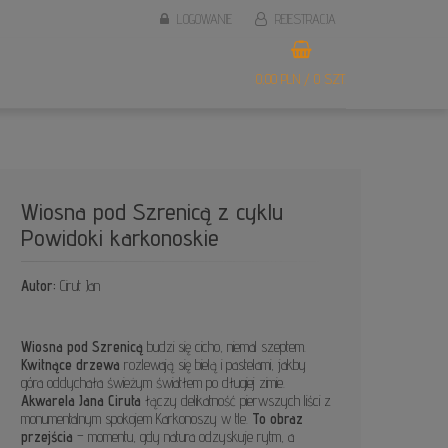
LOGOWANIE
REJESTRACJA
0,00 PLN / 0 SZT.
Wiosna pod Szrenicą z cyklu
Powidoki karkonoskie
Autor:
Cirut Jan
Wiosna pod Szrenicą
budzi się cicho, niemal szeptem.
Kwitnące drzewa
rozlewają się bielą i pastelami, jakby
góra oddychała świeżym światłem po długiej zimie.
Akwarela Jana Ciruta
łączy delikatność pierwszych liści z
monumentalnym spokojem Karkonoszy w tle.
To obraz
przejścia
– momentu, gdy natura odzyskuje rytm, a