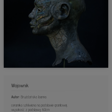
Wojownik
Autor:
Bruździńska Joanna
ceramika szkliwiona na podstawie granitowej,
wysokość z podstawą: 60cm