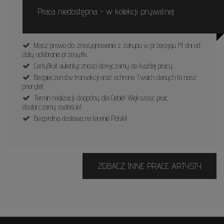
Praca niedostępna - w kolekcji prywatnej
Masz prawo do zrezygnowania z zakupu w przeciągu 14 dni od
daty odebrania przesyłki.
Certyfikat autentyczności dołączamy do każdej pracy.
Bezpieczeństw transakcji oraz ochrona Twoich danych to nasz
priorytet.
Termin realizacji: dogodny dla Ciebie! Większość prac
dostarczamy osobiście!
Bezpłatna dostawa na terenie Polski!
ZOBACZ INNE PRACE ARTYSTY