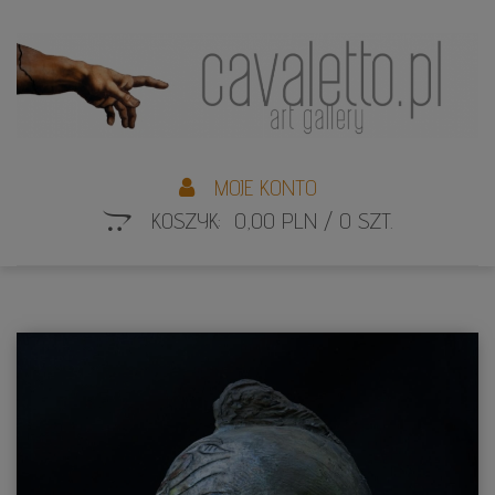
L
S
MOJE KONTO
KOSZYK: 0,00 PLN / 0 SZT.