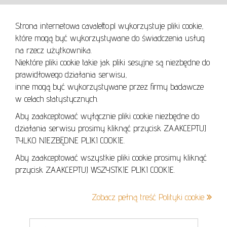
Strona internetowa cavaletto.pl wykorzystuje pliki cookie,
REGULAMIN
które mogą być wykorzystywane do świadczenia usług
REGULAMIN AUKCJI
na rzecz użytkownika.
Niektóre pliki cookie takie jak pliki sesyjne są niezbędne do
POLITYKA PRYWATNOŚCI
prawidłowego działania serwisu,
POLITYKA COOKIES
inne mogą być wykorzystywane przez firmy badawcze
w celach statystycznych.
Aby zaakceptować wyłącznie pliki cookie niezbędne do
działania serwisu prosimy kliknąć przycisk ZAAKCEPTUJ
Lo
TYLKO NIEZBĘDNE PLIKI COOKIE.
se
Aby zaakceptować wszystkie pliki cookie prosimy kliknąć
przycisk ZAAKCEPTUJ WSZYSTKIE PLIKI COOKIE.
+48 605 240 157
Zobacz pełną treść Polityki cookie
kontakt@cavaletto.pl