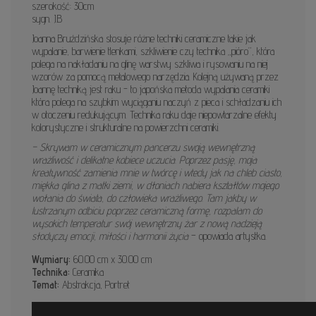
szerokość: 30cm
sygn. J.B
Joanna Bruździńska stosuje różne techniki ceramiczne takie jak
wypalanie, barwienie tlenkami, szkliwienie czy technika „pióro”, która
polega na nakładaniu na glinę warstwy szkliwa i rysowaniu na niej
wzorów za pomocą metalowego narzędzia. Kolejną używaną przez
Joannę techniką jest raku - to japońska metoda wypalania ceramiki
która polega na szybkim wyciąganiu naczyń z pieca i schładzaniu ich
w otoczeniu redukującym. Technika raku daje niepowtarzalne efekty
kolorystyczne i strukturalne na powierzchni ceramiki.
– Skrywam w ceramicznym pancerzu swoją wewnętrzną
wrażliwość i delikatne kobiece uczucia. Poprzez pasję, moja
kreatywność zamienia mnie w twórcę i wtedy jak na chleb ciasto,
miękka glina z matki ziemi, w dłoniach nabiera kształtów mojego
wołania do świata, do człowieka wrażliwego. Tam jakby w
lustrzanym odbiciu poprzez ceramiczną formę, rozpalam do
wysokich temperatur swój wewnętrzny żar z nową nadzieją
słodyczy emocji, miłości i harmonii życia
– opowiada artystka.
Wymiary:
60.00 cm x 30.00 cm
Technika:
Ceramika
Temat:
Abstrakcja, Portret