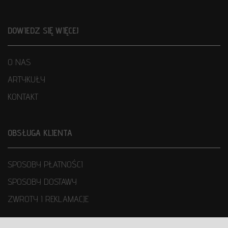
DOWIEDZ SIĘ WIĘCEJ
O NAS
ARTYKUŁY
KONTAKT
OBSŁUGA KLIENTA
SPOSOBY PŁATNOŚCI
SPOSOBY DOSTAWY
ZWROTY I REKLAMACJE
WARUNKI UŻYTKOWANIA