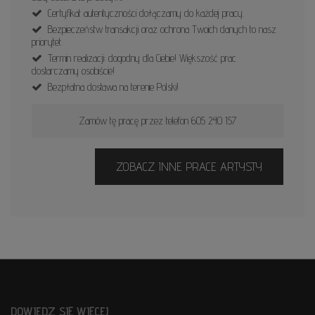
Certyfikat autentyczności dołączamy do każdej pracy.
Bezpieczeństw transakcji oraz ochrona Twoich danych to nasz
priorytet.
Termin realizacji: dogodny dla Ciebie! Większość prac
dostarczamy osobiście!
Bezpłatna dostawa na terenie Polski!
Zamów tę pracę przez telefon 605 240 157
ZOBACZ INNE PRACE ARTYSTY
DOWIEDZ SIĘ WIĘCEJ