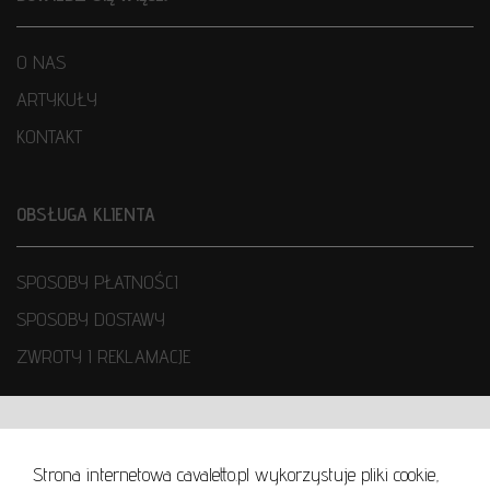
O NAS
ARTYKUŁY
KONTAKT
OBSŁUGA KLIENTA
SPOSOBY PŁATNOŚCI
SPOSOBY DOSTAWY
ZWROTY I REKLAMACJE
WARUNKI UŻYTKOWANIA
Strona internetowa cavaletto.pl wykorzystuje pliki cookie,
REGULAMIN