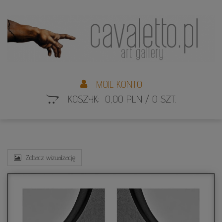
L
S
MOJE KONTO
KOSZYK: 0,00 PLN / 0 SZT.
Zobacz wizualizację