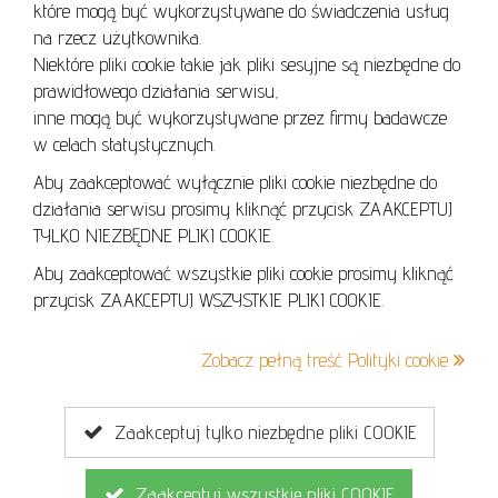
które mogą być wykorzystywane do świadczenia usług
REGULAMIN AUKCJI
na rzecz użytkownika.
Niektóre pliki cookie takie jak pliki sesyjne są niezbędne do
POLITYKA PRYWATNOŚCI
prawidłowego działania serwisu,
POLITYKA COOKIES
inne mogą być wykorzystywane przez firmy badawcze
w celach statystycznych.
Aby zaakceptować wyłącznie pliki cookie niezbędne do
działania serwisu prosimy kliknąć przycisk ZAAKCEPTUJ
Lo
TYLKO NIEZBĘDNE PLIKI COOKIE.
se
Aby zaakceptować wszystkie pliki cookie prosimy kliknąć
przycisk ZAAKCEPTUJ WSZYSTKIE PLIKI COOKIE.
+48 605 240 157
Zobacz pełną treść Polityki cookie
kontakt@cavaletto.pl
Zaakceptuj tylko niezbędne pliki COOKIE
Zaakceptuj wszystkie pliki COOKIE