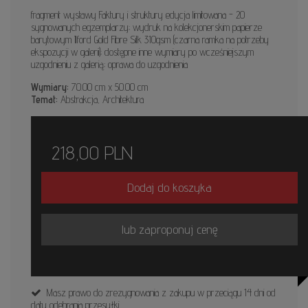
fragment wystawy Faktury i struktury edycja limitowana - 20
sygnowanych egzemplarzy; wydruk na kolekcjonerskim papierze
barytowym Ilford Gold Fibre Silk 310gsm (czarna ramka na potrzeby
ekspozycji w galerii); dostępne inne wymiary po wcześniejszym
uzgodnieniu z galerią; oprawa do uzgodnienia
Wymiary:
70.00 cm x 50.00 cm
Temat:
Abstrakcja, Architektura
218,00
PLN
Dodaj do koszyka
lub zaproponuj cenę
Masz prawo do zrezygnowania z zakupu w przeciągu 14 dni od
daty odebrania przesyłki.