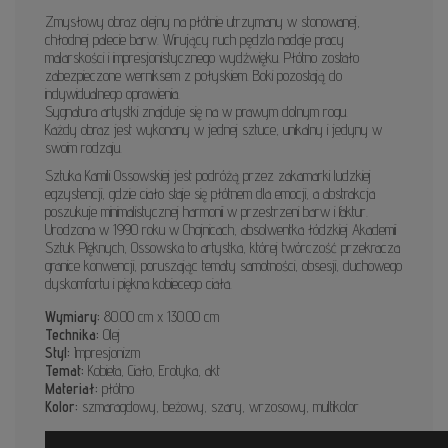
Zmysłowy obraz olejny na płótnie utrzymany w stonowanej,
chłodnej palecie barw. Wirujący ruch pędzla nadaje pracy
malarskości i impresjonistycznego wydźwięku. Płótno zostało
zabezpieczone werniksem z połyskiem. Boki pozostają do
indywidualnego oprawienia.
Sygnatura artystki znajduje się na w prawym dolnym rogu.
Każdy obraz jest wykonany w jednej sztuce, unikalny i jedyny w
swoim rodzaju.
Sztuka Kamili Ossowskiej jest podróżą przez zakamarki ludzkiej
egzystencji, gdzie ciało staje się płótnem dla emocji, a abstrakcja
poszukuje minimalistycznej harmonii w przestrzeni barw i faktur.
Urodzona w 1990 roku w Chojnicach, absolwentka łódzkiej Akademii
Sztuk Pięknych, Ossowska to artystka, której twórczość przekracza
granice konwencji, poruszając tematy samotności, obsesji, duchowego
dyskomfortu i piękna kobiecego ciała.
Wymiary:
80.00 cm x 130.00 cm
Technika:
Olej
Styl:
Impresjonizm
Temat:
Kobieta, Ciało, Erotyka, akt
Materiał:
płótno
Kolor:
szmaragdowy, beżowy, szary, wrzosowy, multikolor