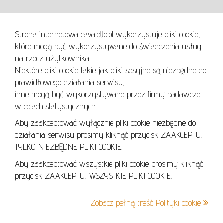
WARUNKI UŻYTKOWANIA
Strona internetowa cavaletto.pl wykorzystuje pliki cookie,
REGULAMIN
które mogą być wykorzystywane do świadczenia usług
REGULAMIN AUKCJI
na rzecz użytkownika.
Niektóre pliki cookie takie jak pliki sesyjne są niezbędne do
POLITYKA PRYWATNOŚCI
prawidłowego działania serwisu,
POLITYKA COOKIES
inne mogą być wykorzystywane przez firmy badawcze
w celach statystycznych.
Aby zaakceptować wyłącznie pliki cookie niezbędne do
działania serwisu prosimy kliknąć przycisk ZAAKCEPTUJ
Lo
TYLKO NIEZBĘDNE PLIKI COOKIE.
se
Aby zaakceptować wszystkie pliki cookie prosimy kliknąć
przycisk ZAAKCEPTUJ WSZYSTKIE PLIKI COOKIE.
+48 605 240 157
Zobacz pełną treść Polityki cookie
kontakt@cavaletto.pl