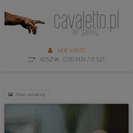
L
S
MOJE KONTO
KOSZYK: 0,00 PLN / 0 SZT.
Zobacz wizualizację