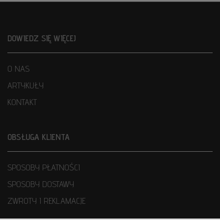
DOWIEDZ SIĘ WIĘCEJ
O NAS
ARTYKUŁY
KONTAKT
OBSŁUGA KLIENTA
SPOSOBY PŁATNOŚCI
SPOSOBY DOSTAWY
ZWROTY I REKLAMACJE