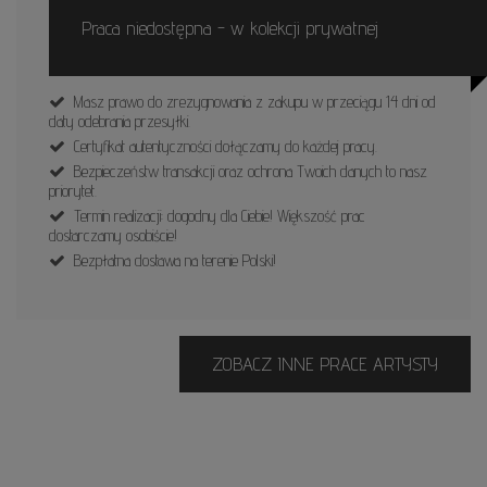
Praca niedostępna - w kolekcji prywatnej
Masz prawo do zrezygnowania z zakupu w przeciągu 14 dni od
daty odebrania przesyłki.
Certyfikat autentyczności dołączamy do każdej pracy.
Bezpieczeństw transakcji oraz ochrona Twoich danych to nasz
priorytet.
Termin realizacji: dogodny dla Ciebie! Większość prac
dostarczamy osobiście!
Bezpłatna dostawa na terenie Polski!
ZOBACZ INNE PRACE ARTYSTY