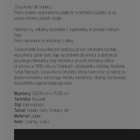
Zmysłowy akt kobiecy.
Praca została wykonana na papierze w technice rysunku, przy
użyciu ołówka, pasteli i węgla.
Pojedynczy, unikalny egzemplarz sygnowany w prawym dolnym
rogu.
Praca oprawiona w antyramę z plexą.
Sztuka Kamili Ossowskiej jest podróżą przez zakamarki ludzkiej
egzystencji, gdzie ciało staje się płótnem dla emocji, a abstrakcja
poszukuje minimalistycznej harmonii w przestrzeni barw i faktur.
Urodzona w 1990 roku w Chojnicach, absolwentka łódzkiej Akademii
Sztuk Pięknych, Ossowska to artystka, której twórczość przekracza
granice konwencji, poruszając tematy samotności, obsesji, duchowego
dyskomfortu i piękna kobiecego ciała.
Wymiary:
100.00 cm x 70.00 cm
Technika:
Rysunek
Styl:
Impresjonizm
Temat:
Kobieta, Ciało, Erotyka, akt
Materiał:
papier
Kolor:
czarny, szary