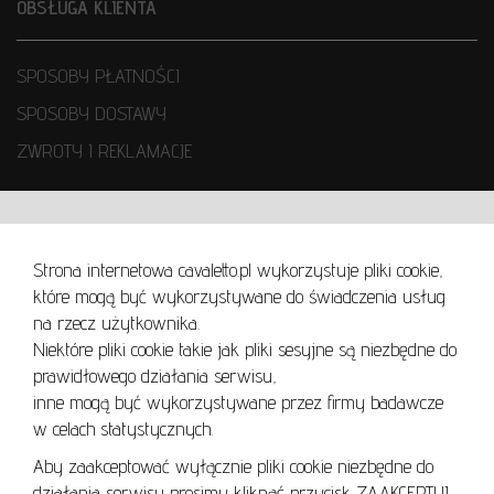
OBSŁUGA KLIENTA
SPOSOBY PŁATNOŚCI
SPOSOBY DOSTAWY
ZWROTY I REKLAMACJE
WARUNKI UŻYTKOWANIA
Strona internetowa cavaletto.pl wykorzystuje pliki cookie,
REGULAMIN
które mogą być wykorzystywane do świadczenia usług
REGULAMIN AUKCJI
na rzecz użytkownika.
Niektóre pliki cookie takie jak pliki sesyjne są niezbędne do
POLITYKA PRYWATNOŚCI
prawidłowego działania serwisu,
POLITYKA COOKIES
inne mogą być wykorzystywane przez firmy badawcze
w celach statystycznych.
Aby zaakceptować wyłącznie pliki cookie niezbędne do
działania serwisu prosimy kliknąć przycisk ZAAKCEPTUJ