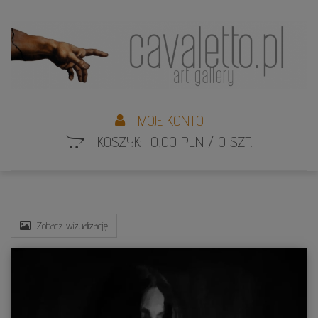
L
S
MOJE KONTO
KOSZYK: 0,00 PLN / 0 SZT.
Zobacz wizualizację