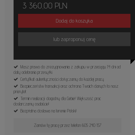
3 360,00
PLN
Dodaj do koszyka
lub zaproponuj cenę
Masz prawo do zrezygnowania z zakupu w przeciągu 14 dni od
daty odebrania przesyłki.
Certyfikat autentyczności dołączamy do każdej pracy.
Bezpieczeństw transakcji oraz ochrona Twoich danych to nasz
priorytet.
Termin realizacji: dogodny dla Ciebie! Większość prac
dostarczamy osobiście!
Bezpłatna dostawa na terenie Polski!
Zamów tę pracę przez telefon 605 240 157