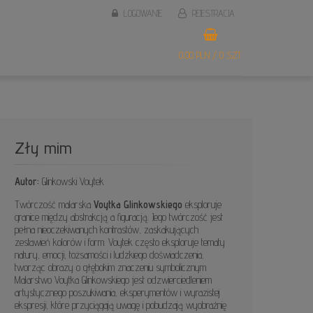
LOGOWANIE
REJESTRACJA
0,00 PLN / 0 SZT.
Zły mim
Autor:
Glinkowski Voytek
Twórczość malarska
Voytka Glinkowskiego
eksploruje
granice między abstrakcją a figuracją. Jego twórczość jest
pełna nieoczekiwanych kontrastów, zaskakujących
zestawień kolorów i form. Voytek często eksploruje tematy
natury, emocji, tożsamości i ludzkiego doświadczenia,
tworząc obrazy o głębokim znaczeniu symbolicznym.
Malarstwo Voytka Glinkowskiego jest odzwierciedleniem
artystycznego poszukiwania, eksperymentów i wyrazistej
ekspresji, które przyciągają uwagę i pobudzają wyobraźnię