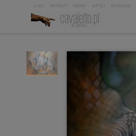
O NAS
PARTNERZY
KONTAKT
ARTYŚCI
AKTUALNOŚCI
LOGO
SERWISU