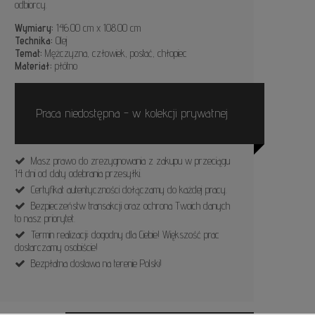
odbiorcy.
Wymiary:
146.00 cm x 108.00 cm
Technika:
Olej
Temat:
Mężczyzna, człowiek, postać, chłopiec
Materiał:
płótno
Praca niedostępna - w kolekcji prywatnej
Masz prawo do zrezygnowania z zakupu w przeciągu
14 dni od daty odebrania przesyłki.
Certyfikat autentyczności dołączamy do każdej pracy.
Bezpieczeństw transakcji oraz ochrona Twoich danych
to nasz priorytet.
Termin realizacji: dogodny dla Ciebie! Większość prac
dostarczamy osobiście!
Bezpłatna dostawa na terenie Polski!