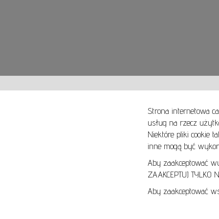
Strona internetowa ca
usług na rzecz użytk
Niektóre pliki cookie 
O NAS
SPOSOBY PŁATNOŚCI
inne mogą być wykorz
ARTYKUŁY
SPOSOBY DOSTAWY
KONTAKT
ZWROTY I REKLAMACJE
Aby zaakceptować wyłą
ZAAKCEPTUJ TYLKO NI
REGULAMIN
Aby zaakceptować wsz
REGULAMIN AUKCJI
POLITYKA PRYWATNOŚCI
POLITYKA COOKIES