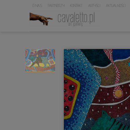
O NAS
PARTNERZY
KONTAKT
ARTYŚCI
AKTUALNOŚCI
LOGO
SERWISU