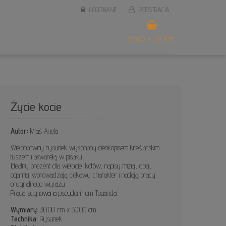
LOGOWANIE
REJESTRACJA
0,00 PLN / 0 SZT.
Życie kocie
Autor:
Mlaś Aneta
Wielobarwny rysunek wykonany cienkopisem kreślarskim,
tuszem i akwarelą w pisaku.
Idealny prezent dla wielbicieli kotów, napisy miziaj, dbaj,
ogarniaj wprowadzają ciekawy charakter i nadają pracy
oryginalnego wyrazu.
Praca sygnowana pseudonimem Touanda.
Wymiary:
30.00 cm x 30.00 cm
Technika:
Rysunek