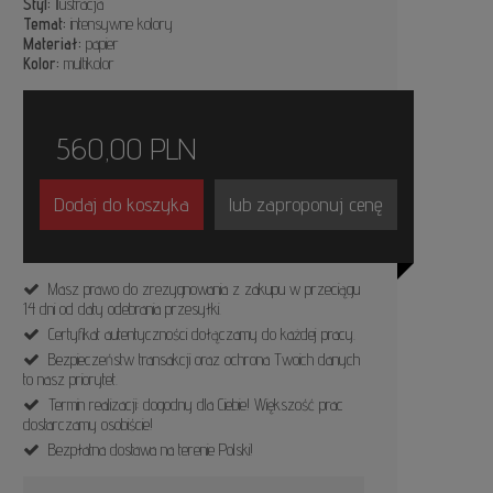
Styl:
Ilustracja
Temat:
intensywne kolory
Materiał:
papier
Kolor:
multikolor
560,00
PLN
Dodaj do koszyka
lub zaproponuj cenę
Masz prawo do zrezygnowania z zakupu w przeciągu
14 dni od daty odebrania przesyłki.
Certyfikat autentyczności dołączamy do każdej pracy.
Bezpieczeństw transakcji oraz ochrona Twoich danych
to nasz priorytet.
Termin realizacji: dogodny dla Ciebie! Większość prac
dostarczamy osobiście!
Bezpłatna dostawa na terenie Polski!